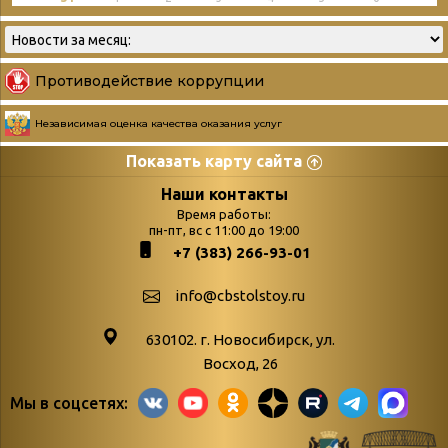
Противодействие коррупции
Независимая оценка качества оказания услуг
Показать карту сайта
Страницы
Категории
Наши контакты
Время работы:
Главная
пн-пт, вс с 11:00 до 19:00
Бюллетень новых
+7 (383) 266-93-01
podvedenie-itogov-festivalya-
поступлений
paskhalnaya-palitra
Война. Народ.
info@cbstolstoy.ru
Друзья фестиваля и библиотеки
Победа.
630102. г. Новосибирск, ул.
Антикоррупция
«Истории
Восход, 26
Афиша
свидетели
Мы в соцсетях:
Библионочь – как ярмарка точь-в-
живые»
точь!
«Мне всё