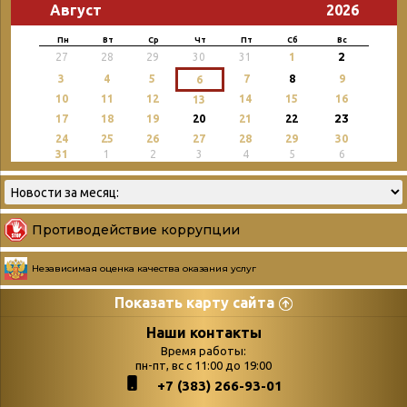
Август
2026
Пн
Вт
Ср
Чт
Пт
Сб
Вс
2
27
28
29
30
31
1
3
4
5
7
8
9
6
10
11
12
14
15
16
13
23
17
18
19
20
21
22
24
25
26
27
28
29
30
31
1
2
3
4
5
6
Противодействие коррупции
Независимая оценка качества оказания услуг
Показать карту сайта
Страницы
Категории
Наши контакты
Время работы:
Главная
пн-пт, вс с 11:00 до 19:00
Бюллетень новых
+7 (383) 266-93-01
podvedenie-itogov-festivalya-
поступлений