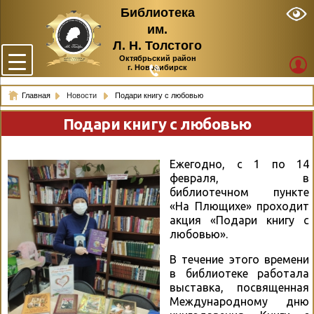
Библиотека
им.
Л. Н. Толстого
Октябрьский район
г. Новосибирск
Главная
Новости
Подари книгу с любовью
Подари книгу с любовью
Ежегодно, с 1 по 14
февраля, в
библиотечном пункте
«На Плющихе» проходит
акция «Подари книгу с
любовью».
В течение этого времени
в библиотеке работала
выставка, посвященная
Международному дню