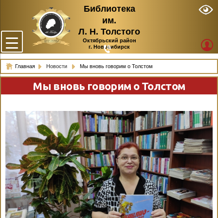
Библиотека
им.
Л. Н. Толстого
Октябрьский район
г. Новосибирск
Главная
Новости
Мы вновь говорим о Толстом
Мы вновь говорим о Толстом