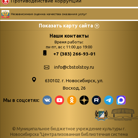
Противодействие коррупции
Независимая оценка качества оказания услуг
Показать карту сайта
Страницы
Категории
Наши контакты
Время работы:
Главная
пн-пт, вс с 11:00 до 19:00
Бюллетень новых
+7 (383) 266-93-01
podvedenie-itogov-festivalya-
поступлений
paskhalnaya-palitra
Война. Народ.
info@cbstolstoy.ru
Друзья фестиваля и библиотеки
Победа.
630102. г. Новосибирск, ул.
Антикоррупция
«Истории
Восход, 26
Афиша
свидетели
Мы в соцсетях:
Библионочь – как ярмарка точь-в-
живые»
точь!
«Мне всё
Библиотекарям
снятся
© Муниципальное бюджетное учреждение культуры г.
Конференции, семинары,
военной поры
Новосибирска "Централизованная библиотечная система