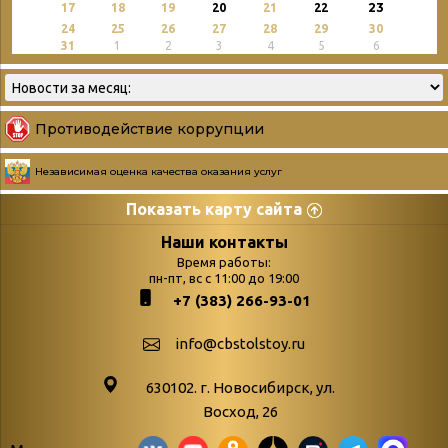
23
17
18
19
20
21
22
24
25
26
27
28
29
30
31
1
2
3
4
5
6
Противодействие коррупции
Независимая оценка качества оказания услуг
Показать карту сайта
Страницы
Категории
Наши контакты
Время работы:
Главная
пн-пт, вс с 11:00 до 19:00
Бюллетень новых
+7 (383) 266-93-01
podvedenie-itogov-festivalya-
поступлений
paskhalnaya-palitra
Война. Народ.
info@cbstolstoy.ru
Друзья фестиваля и библиотеки
Победа.
630102. г. Новосибирск, ул.
Антикоррупция
«Истории
Восход, 26
Афиша
свидетели