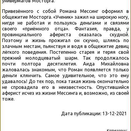
универмагов Мосторга.
Привезённого с собой Романа Мессинг оформил в
общежитие Мосторга. «Ученик» зажил на широкую ногу,
нигде не работая и пользуясь деньгами и связями
своего «приёмного отца». Фантазия, правда, у
провинциального афериста оказалась скудной.
Поэтому и жизнь прожигал он скучно, шляясь по
злачным местам, пьянствуя и водя в общежитие девиц
лёгкого поведения. Постепенно старея и теряя свой
прежний молодцеватый шарм. Так продолжалось
почти полтора десятилетия. Аида Михайловна
жаловалась знакомым, что Роман появляется только
деньги клянчить. Самое удивительное, что это ему
удавалось! До тех пор, пока такая жизнь окончательно
не спровадила его в неизвестность. Опустившийся
аферист исчез из жизни Мессинга и, возможно, из своей
тоже.
Дата публикации:
13-12-2021
Категории: