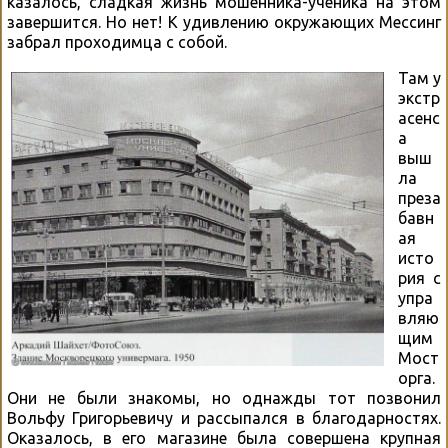
казалось, сладкая жизнь мошенника-ученика на этом
завершится. Но нет! К удивлению окружающих Мессинг
забрал проходимца с собой.
Там у
экстр
асенс
а
выш
ла
преза
бавн
ая
исто
рия с
упра
вляю
щим
Мост
орга.
Они не были знакомы, но однажды тот позвонил
Вольфу Григорьевичу и рассыпался в благодарностях.
Оказалось, в его магазине была совершена крупная