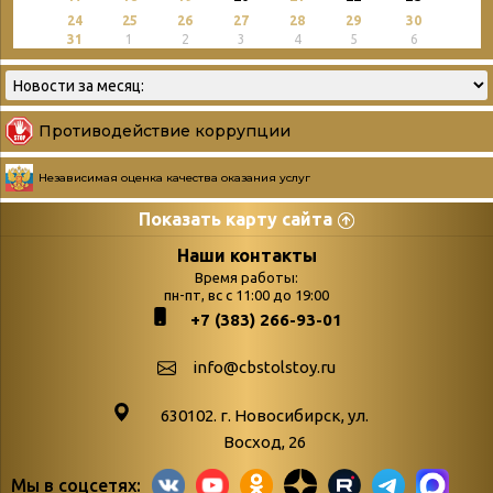
24
25
26
27
28
29
30
31
1
2
3
4
5
6
Противодействие коррупции
Независимая оценка качества оказания услуг
Показать карту сайта
Страницы
Категории
Наши контакты
Время работы:
Главная
пн-пт, вс с 11:00 до 19:00
Бюллетень новых
+7 (383) 266-93-01
podvedenie-itogov-festivalya-
поступлений
paskhalnaya-palitra
Война. Народ.
info@cbstolstoy.ru
Друзья фестиваля и библиотеки
Победа.
630102. г. Новосибирск, ул.
Антикоррупция
«Истории
Восход, 26
Афиша
свидетели
Мы в соцсетях: