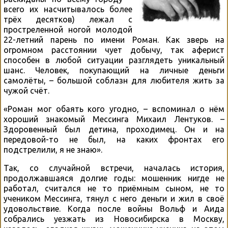
всего их насчитывалось более
трёх десятков) лежал с
простреленной ногой молодой
22-летний парень по имени Роман. Как зверь на
огромном расстоянии чует добычу, так аферист
способен в любой ситуации разглядеть уникальный
шанс. Человек, покупающий на личные деньги
самолёты, – большой соблазн для любителя жить за
чужой счёт.
«Роман мог обаять кого угодно, – вспоминал о нём
хороший знакомый Мессинга Михаил Лентуков. –
Здоровенный был детина, проходимец. Он и на
передовой-то не был, на каких фронтах его
подстрелили, я не знаю».
Так, со случайной встречи, началась история,
продолжавшаяся долгие годы: мошенник нигде не
работал, считался не то приёмным сыном, не то
учеником Мессинга, тянул с него деньги и жил в своё
удовольствие. Когда после войны Вольф и Аида
собрались уезжать из Новосибирска в Москву,