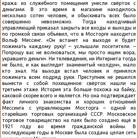
кража: из служебного помещения унесли свёрток с
деньгами. В это время в магазине находилось
несколько сотен человек, и обыскивать всех было
совершенно невозможно. Тогда находчивый
управляющий приказал закрыть все входы и выходы и
по громкой связи объявил, что в Мосторге находится
Вольф Мессинг. «Он встанет на выходе и будет
пожимать каждому руку! – услышали посетители. –
Попрошу вас не волноваться, мы просто ищем вора,
укравшего деньги». Ни телевидения, ни Интернета тогда
не было, и как выглядит знаменитый «колдун», мало
кто знал. На выходе встал человек и принялся
пожимать всем подряд руки. Преступник не решился
вынести с собой похищенное: свёрток нашли на
третьем этаже. История эта больше похожа на байку,
каковой скорее всего и является. Но она подтверждает
факт личного знакомства и хороших отношений
Мессинга с управляющим Мосторга – одной из
старейших торговых организаций СССР. Московское
торговое товарищество на паях было создано ещё в
1921 году во время гражданской войны. В
последующие годы в Москве была создана целая сеть