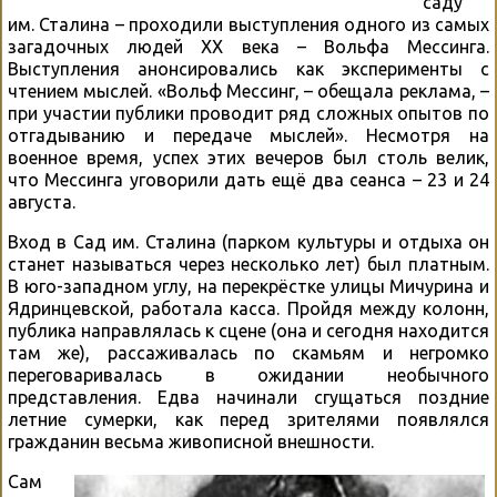
саду
им. Сталина – проходили выступления одного из самых
загадочных людей ХХ века – Вольфа Мессинга.
Выступления анонсировались как эксперименты с
чтением мыслей. «Вольф Мессинг, – обещала реклама, –
при участии публики проводит ряд сложных опытов по
отгадыванию и передаче мыслей». Несмотря на
военное время, успех этих вечеров был столь велик,
что Мессинга уговорили дать ещё два сеанса – 23 и 24
августа.
Вход в Сад им. Сталина (парком культуры и отдыха он
станет называться через несколько лет) был платным.
В юго-западном углу, на перекрёстке улицы Мичурина и
Ядринцевской, работала касса. Пройдя между колонн,
публика направлялась к сцене (она и сегодня находится
там же), рассаживалась по скамьям и негромко
переговаривалась в ожидании необычного
представления. Едва начинали сгущаться поздние
летние сумерки, как перед зрителями появлялся
гражданин весьма живописной внешности.
Сам