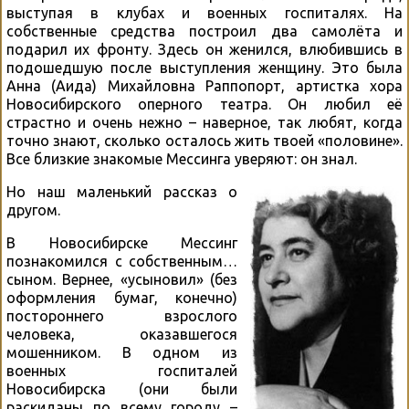
выступая в клубах и военных госпиталях. На
собственные средства построил два самолёта и
подарил их фронту. Здесь он женился, влюбившись в
подошедшую после выступления женщину. Это была
Анна (Аида) Михайловна Раппопорт, артистка хора
Новосибирского оперного театра. Он любил её
страстно и очень нежно – наверное, так любят, когда
точно знают, сколько осталось жить твоей «половине».
Все близкие знакомые Мессинга уверяют: он знал.
Но наш маленький рассказ о
другом.
В Новосибирске Мессинг
познакомился с собственным…
сыном. Вернее, «усыновил» (без
оформления бумаг, конечно)
постороннего взрослого
человека, оказавшегося
мошенником. В одном из
военных госпиталей
Новосибирска (они были
раскиданы по всему городу –