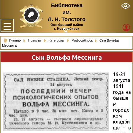
Библиотека
им.
Л. Н. Толстого
Октябрьский район
г. Новосибирск
Главная
Новости
Категории
Мифосибирск
Сын Вольфа
Мессинга
Сын Вольфа Мессинга
19-21
августа
1941
года на
бывше
м
городс
ком
кладби
ще – в