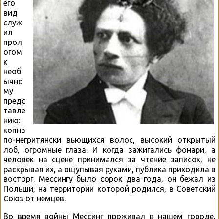
его
вид
служ
ил
прол
огом
к
необ
ычно
му
предс
тавле
нию:
копна
по-негритянски вьющихся волос, высокий открытый
лоб, огромные глаза. И когда зажигались фонари, а
человек на сцене принимался за чтение записок, не
раскрывая их, а ощупывая руками, публика приходила в
восторг. Мессингу было сорок два года, он бежал из
Польши, на территории которой родился, в Советский
Союз от немцев.
Во время войны Мессинг проживал в нашем городе,