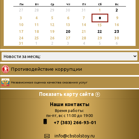
Пн
Вт
Ср
Чт
Пт
Сб
Вс
2
27
28
29
30
31
1
3
4
5
6
7
8
9
10
11
12
13
14
16
15
23
17
18
19
20
21
22
24
25
26
27
28
29
30
31
1
2
3
4
5
6
Противодействие коррупции
Независимая оценка качества оказания услуг
Показать карту сайта
Страницы
Категории
Наши контакты
Время работы:
Главная
пн-пт, вс с 11:00 до 19:00
Бюллетень новых
+7 (383) 266-93-01
podvedenie-itogov-festivalya-
поступлений
paskhalnaya-palitra
Война. Народ.
info@cbstolstoy.ru