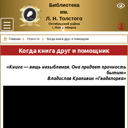
Библиотека
им.
Л. Н. Толстого
Октябрьский район
г. Новосибирск
Главная
Новости
Когда книга друг и помощник
Когда книга друг и помощник
«Книга — вещь незыблемая. Она придает прочность
бытию»
Владислав Крапивин «Гваделорка»