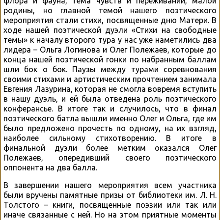
флора и фауна, тема чувств и переживаний, малой
родины, но главной темой нашего поэтического
мероприятия стали стихи, посвященные дню Матери. В
ходе нашей поэтической дуэли «Стихи на свободные
темы» к началу второго тура у нас уже наметились два
лидера – Ольга Логинова и Олег Полежаев, которые до
конца нашей поэтической гонки по набранным баллам
шли бок о бок. Паузы между турами соревнования
своими стихами и артистическим прочтением занимала
Евгения Лазурина, которая не смогла вовремя вступить
в нашу дуэль, и ей была отведена роль поэтического
конферансье. В итоге так и случилось, что в финал
поэтического батла вышли именно Олег и Ольга, где им
было предложено прочесть по одному, на их взгляд,
наиболее сильному стихотворению. В итоге в
финальной дуэли более метким оказался Олег
Полежаев, опередивший своего поэтического
оппонента на два балла.
В завершении нашего мероприятия всем участника
были вручены памятные призы от библиотеки им. Л. Н.
Толстого – книги, посвященные поэзии или так или
иначе связанные с ней. Но на этом приятные моменты