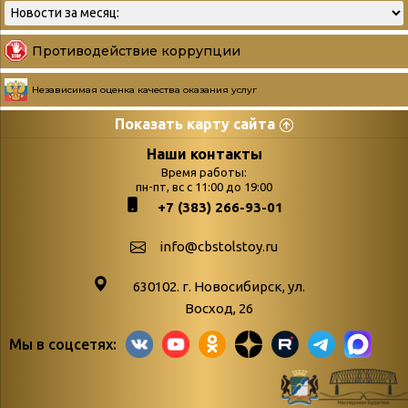
Противодействие коррупции
Независимая оценка качества оказания услуг
Показать карту сайта
Страницы
Категории
Наши контакты
Время работы:
Главная
пн-пт, вс с 11:00 до 19:00
Бюллетень новых
+7 (383) 266-93-01
podvedenie-itogov-festivalya-
поступлений
paskhalnaya-palitra
Война. Народ.
info@cbstolstoy.ru
Друзья фестиваля и библиотеки
Победа.
630102. г. Новосибирск, ул.
Антикоррупция
«Истории
Восход, 26
Афиша
свидетели
Мы в соцсетях:
Библионочь – как ярмарка точь-в-
живые»
точь!
«Мне всё
Библиотекарям
снятся