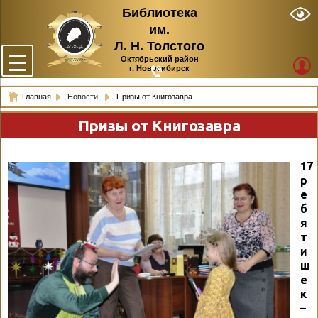
Библиотека
им.
Л. Н. Толстого
Октябрьский район
г. Новосибирск
Главная
Новости
Призы от Книгозавра
Призы от Книгозавра
17
р
е
б
я
т
и
ш
е
к
–