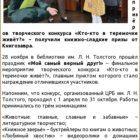
п
р
из
ё
р
ов творческого конкурса «Кто-кто в теремочке
живёт?» – получили книжно-сладкие призы от
Книгозавра.
28 ноября в библиотеке им. Л. Н. Толстого прошёл
праздник
«Мой самый верный друг!»
– финальное
мероприятие творческого конкурса «Кто-кто в
теремочке живёт?», главным пунктом которого стало
награждение отличившихся участников.
Напомним, что конкурс, организованный ЦРБ им. Л. Н.
Толстого, проходил с 1 апреля по 31 октября. Работы
принимались по трём номинациям:
«Животные: главные, славные и забавные» –
литературное творчество;
«Книжное зверьё» – буктрейлеры по книгам о животных;
«Любимый хвостик» – видеоролики о домашних