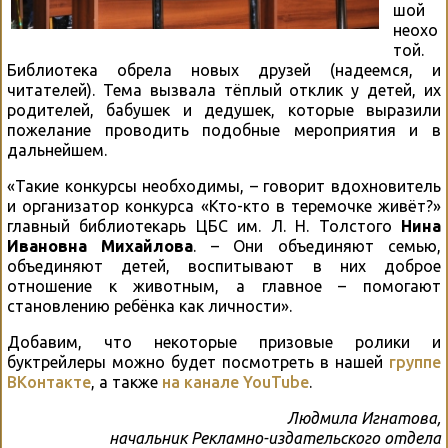
шой
неохо
той.
Библиотека обрела новых друзей (надеемся, и
читателей). Тема вызвала тёплый отклик у детей, их
родителей, бабушек и дедушек, которые выразили
пожелание проводить подобные мероприятия и в
дальнейшем.
«Такие конкурсы необходимы, – говорит вдохновитель
и организатор конкурса «Кто-кто в теремочке живёт?»
главный библиотекарь ЦБС им. Л. Н. Толстого
Нина
Ивановна Михайлова
. – Они объединяют семью,
объединяют детей, воспитывают в них доброе
отношение к животным, а главное – помогают
становлению ребёнка как личности».
Добавим, что некоторые призовые ролики и
буктрейлеры можно будет посмотреть в нашей
группе
ВКонтакте
, а также
на канале YouTube
.
Людмила Игнатова,
начальник Рекламно-издательского отдела