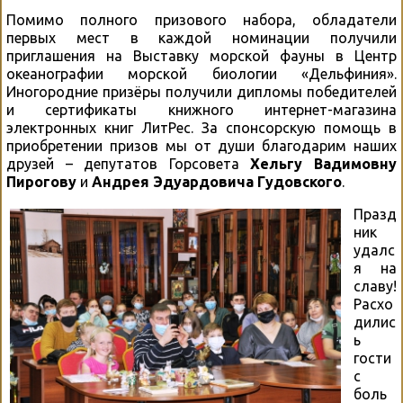
Помимо полного призового набора, обладатели
первых мест в каждой номинации получили
приглашения на Выставку морской фауны в Центр
океанографии морской биологии «Дельфиния».
Иногородние призёры получили дипломы победителей
и сертификаты книжного интернет-магазина
электронных книг ЛитРес. За спонсорскую помощь в
приобретении призов мы от души благодарим наших
друзей – депутатов Горсовета
Хельгу Вадимовну
Пирогову
и
Андрея Эдуардовича Гудовского
.
Празд
ник
удалс
я на
славу!
Расхо
дилис
ь
гости
с
боль