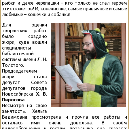
рыбки и даже черепашки – кто только не стал героем
этих сюжетов! И, конечно же, самые привычные и самые
любимые – кошечки и собачки!
Для оценки
творческих работ
было создано
жюри, куда вошли
специалисты
библиотечной
системы имени Л. Н.
Толстого.
Председателем
жюри стала
депутат Совета
депутатов города
Новосибирска
Х. В.
Пирогова
.
Несмотря на свою
занятость, Хельга
Вадимовна просмотрела и прочла все работы и
осталась ими очень довольна. В своём
видеообращении к гостям праздника она сказала: