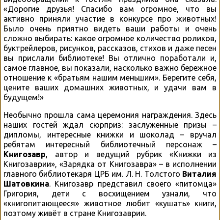
«Дорогие друзья! Спасибо вам огромное, что вы
активно приняли участие в конкурсе про животных!
Было очень приятно видеть ваши работы и очень
сложно выбирать: какое огромное количество роликов,
буктрейлеров, рисунков, рассказов, стихов и даже песен
вы прислали библиотеке! Вы отлично поработали и,
самое главное, вы показали, насколько важно бережное
отношение к «братьям нашим меньшим». Берегите себя,
цените ваших домашних животных, и удачи вам в
будущем!»
Необычно прошла сама церемония награждения. Здесь
наших гостей ждал сюрприз: заслуженные призы –
дипломы, интересные книжки и шоколад – вручал
ребятам интересный библиотечный персонаж –
Книгозавр
, автор и ведущий рубрик «Книжки из
Книгозаврии», «Зарядка от Книгозавра» – в исполнении
главного библиотекаря ЦРБ им. Л. Н. Толстого
Виталия
Шатовкина
. Книгозавр представил своего «питомца»
Григория, дети с восхищением узнали, что
«книгопитающееся» животное любит «кушать» книги,
поэтому живёт в стране Книгозаврии.