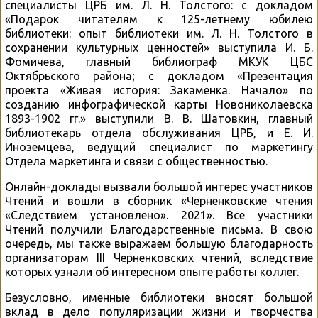
специалисты ЦРБ им. Л. Н. Толстого: с докладом
«Подарок читателям к 125-летнему юбилею
библиотеки: опыт библиотеки им. Л. Н. Толстого в
сохранении культурных ценностей» выступила И. Б.
Фомичева, главный библиограф МКУК ЦБС
Октябрьского района; с докладом «Презентация
проекта «Живая история: Закаменка. Начало» по
созданию инфографической карты Новониколаевска
1893-1902 гг.» выступили В. В. Шатовкин, главный
библиотекарь отдела обслуживания ЦРБ, и Е. И.
Иноземцева, ведущий специалист по маркетингу
Отдела маркетинга и связи с общественностью.
Онлайн-доклады вызвали большой интерес участников
Чтений и вошли в сборник «Черненковские чтения
«Следствием установлено». 2021». Все участники
Чтений получили Благодарственные письма. В свою
очередь, мы также выражаем большую благодарность
организаторам III Черненковских чтений, вследствие
которых узнали об интересном опыте работы коллег.
Безусловно, именные библиотеки вносят большой
вклад в дело популяризации жизни и творчества