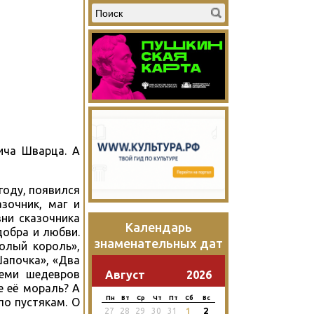
ича Шварца. А
году, появился
зочник, маг и
ни сказочника
Календарь
добра и любви.
знаменательных дат
олый король»,
Шапочка», «Два
семи шедевров
Август
2026
е её мораль? А
Пн
Вт
Ср
Чт
Пт
Сб
Вс
по пустякам. О
2
27
28
29
30
31
1