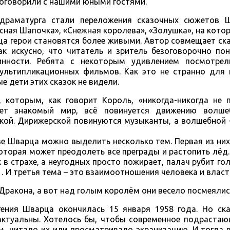
 поговорили с нашими юными гостями.
драматурга стали переложения сказочных сюжетов Ш.
асная Шапочка», «Снежная королева», «Золушка», на кото
ца герои становятся более живыми. Автор совмещает с
к искусно, что читатель и зритель безоговорочно пон
инности. Ребята с некоторым удивлением посмотре
льтипликационных фильмов. Как это не странно для н
е дети этих сказок не видели.
 которым, как говорит Король, «никогда-никогда не п
ет знакомый мир, всё повинуется движению волшеб
ой. Дирижерской повинуются музыканты, а волшебной –
ве Шварца можно выделить несколько тем. Первая из них
оторая может преодолеть все преграды и растопить лёд.
х в страхе, а неугодных просто пожирает, палач рубит го
И третья тема – это взаимоотношения человека и власт
Дракона, а вот над голым королём они весело посмеялис
гения Шварца окончилась 15 января 1958 года. Но ска
актуальны. Хотелось бы, чтобы современное подрастаю
м, читало их или просматривало экранизацию. И тогда 