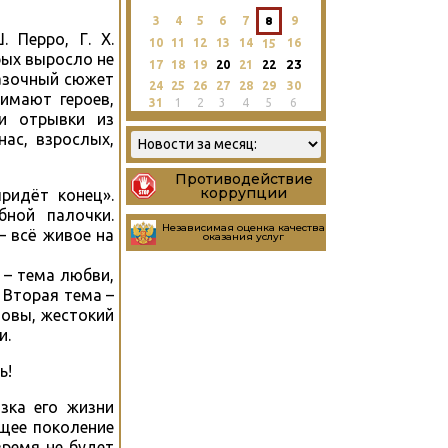
3
4
5
6
7
8
9
 Перро, Г. Х.
10
11
12
13
14
16
15
рых выросло не
23
17
18
19
20
21
22
казочный сюжет
24
25
26
27
28
29
30
имают героев,
31
1
2
3
4
5
6
ли отрывки из
ас, взрослых,
Противодействие
коррупции
ридёт конец».
ной палочки.
Независимая оценка качества
 всё живое на
оказания услуг
 – тема любви,
 Вторая тема –
ловы, жестокий
и.
ь!
зка его жизни
щее поколение
время не будет