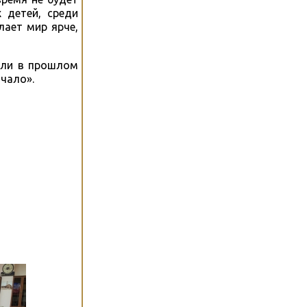
 детей, среди
ает мир ярче,
али в прошлом
чало».