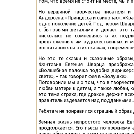
том, что время не стоит на месте, мы и
Но вершиной творчества писателя и 
Андерсена: «Принцесса и свинопас», «Кр
одно поколение детей. Под пером Швар
с бытовыми деталями и делает это та
нисколько не сомневаясь в их подл
предложенных им художественных и му
воспитанных на этих сказках, современны
Но это те сказки и сказочные образы,
Фантазия Евгения Шварца преобража
«Волшебная палочка подобна дирижерск
свете», – так говорит фея в «Золушке».
Поговорили мы и о том, что в творчест
любви матери к детям, а также любви, к
это тема страха, где дракон держит все
правитель издевается над подданными… 
Ребятам не понравился страшный образ 
Земная жизнь непростого человека Ев
продолжается. Его пьесы по-прежнему 
чаще обращалось к этим сказкам-пьеса