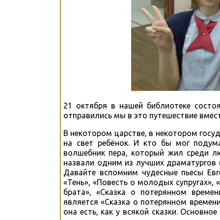
21 октября в нашей библиотеке состо
отправились мы в это путешествие вмес
В некотором царстве, в некотором госуд
на свет ребёнок. И кто бы мог подума
волшебник пера, который жил среди л
назвали одним из лучших драматургов в
Давайте вспомним чудесные пьесы Евге
«Тень», «Повесть о молодых супругах», 
брата», «Сказка о потерянном време
является «Сказка о потерянном времени
она есть, как у всякой сказки. Основно