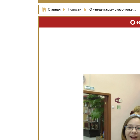
Главная
Новости
О «недетском» сказочнике…
О 