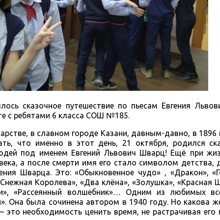
ялось сказочное путешествие по пьесам Евгения Львов
те с ребятами 6 класса СОШ №185.
арстве, в славном городе Казани, давным-давно, в 1896 
ть, что именно в этот день, 21 октября, родился ска
юдей под именем Евгений Львович Шварц! Ещё при жиз
ека, а после смерти имя его стало символом детства, 
ния Шварца. Это: «Обыкновенное чудо» , «Дракон», «Г
«Снежная Королева», «Два клёна», «Золушка», «Красная 
ни», «Рассеянный волшебник»… Одним из любимых в
». Она была сочинена автором в 1940 году. Но какова ж
е – это необходимость ценить время, не растрачивая его 