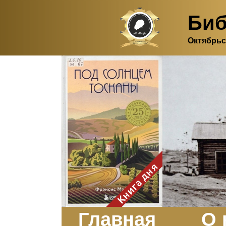
Биб
Октябрьс
Здесь, в своем
итальянском доме, я вновь
испытала первичную
радость единения с
природой. Дом открыт
для бабочек, стрекоз, пчёл
или всех, кто пожелает
влететь в одно окно и
вылететь из другого. Едим
мы почти всегда во
дворе. Во мне настолько
возродился здравый
смысл моей матери -
умение наслаждаться
настоящим и не спешить, -
Книга дня
что даже нашлось время
отполировать до блеска
оконное стекло.
Заказать
Главная
О 