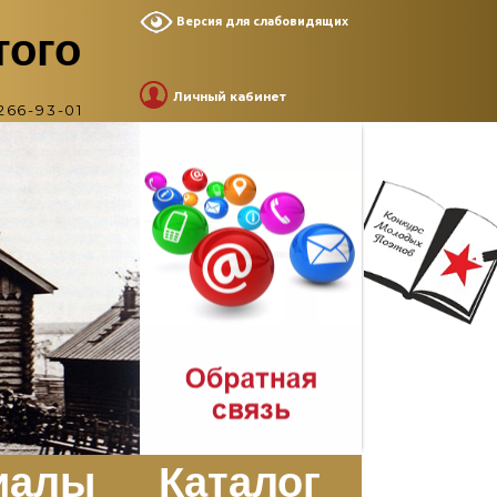
Версия для слабовидящих
того
Личный кабинет
266-93-01
иалы
Каталог