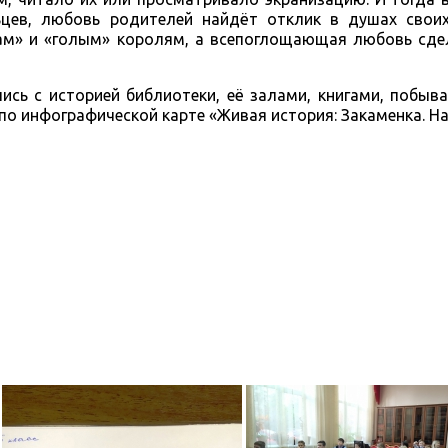
льцев, любовь родителей найдёт отклик в душах своих
ам» и «голым» королям, а всепоглощающая любовь сдел
сь с историей библиотеки, её залами, книгами, побыв
по инфографической карте «Живая история: Закаменка. На