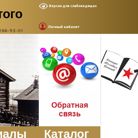
Версия для слабовидящих
того
Личный кабинет
266-93-01
иалы
Каталог