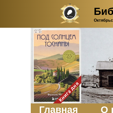
Биб
Октябрьс
Здесь, в своем
итальянском доме, я вновь
испытала первичную
радость единения с
природой. Дом открыт
для бабочек, стрекоз, пчёл
или всех, кто пожелает
влететь в одно окно и
вылететь из другого. Едим
мы почти всегда во
дворе. Во мне настолько
возродился здравый
смысл моей матери -
умение наслаждаться
настоящим и не спешить, -
Книга дня
что даже нашлось время
отполировать до блеска
оконное стекло.
Заказать
Главная
О 