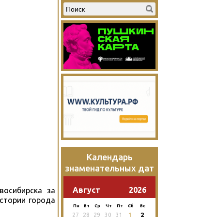
Календарь
знаменательных дат
Август
2026
восибирска за
стории города
Пн
Вт
Ср
Чт
Пт
Сб
Вс
2
27
28
29
30
31
1