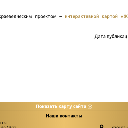
краеведческим проектом –
интерактивной картой «Ж
Дата публикац
Показать карту сайта
цы
К
Наши контакты
оты:
Бюллетень новых поступле
0 до 19:00
630102. 