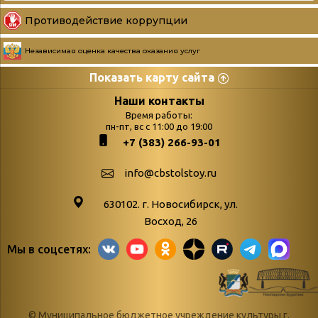
Противодействие коррупции
Независимая оценка качества оказания услуг
Показать карту сайта
Страницы
Категории
Наши контакты
Время работы:
Главная
пн-пт, вс с 11:00 до 19:00
Бюллетень новых
+7 (383) 266-93-01
podvedenie-itogov-festivalya-
поступлений
paskhalnaya-palitra
Война. Народ.
info@cbstolstoy.ru
Друзья фестиваля и библиотеки
Победа.
630102. г. Новосибирск, ул.
Антикоррупция
«Истории
Восход, 26
Афиша
свидетели
Мы в соцсетях:
Библионочь – как ярмарка точь-в-
живые»
точь!
«Мне всё
Библиотекарям
снятся
© Муниципальное бюджетное учреждение культуры г.