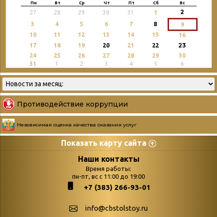
Пн
Вт
Ср
Чт
Пт
Сб
Вс
2
27
28
29
30
31
1
3
4
5
6
7
8
9
10
11
12
13
14
15
16
23
17
18
19
20
21
22
24
25
26
27
28
29
30
31
1
2
3
4
5
6
Противодействие коррупции
Независимая оценка качества оказания услуг
Показать карту сайта
Страницы
Категории
Наши контакты
Время работы:
Главная
пн-пт, вс с 11:00 до 19:00
Бюллетень новых
+7 (383) 266-93-01
podvedenie-itogov-festivalya-
поступлений
paskhalnaya-palitra
Война. Народ.
info@cbstolstoy.ru