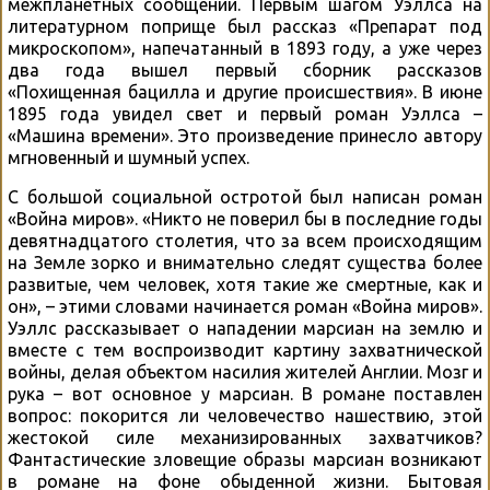
межпланетных сообщений. Первым шагом Уэллса на
литературном поприще был рассказ «Препарат под
микроскопом», напечатанный в 1893 году, а уже через
два года вышел первый сборник рассказов
«Похищенная бацилла и другие происшествия». В июне
1895 года увидел свет и первый роман Уэллса –
«Машина времени». Это произведение принесло автору
мгновенный и шумный успех.
С большой социальной остротой был написан роман
«Война миров». «Никто не поверил бы в последние годы
девятнадцатого столетия, что за всем происходящим
на Земле зорко и внимательно следят существа более
развитые, чем человек, хотя такие же смертные, как и
он», – этими словами начинается роман «Война миров».
Уэллс рассказывает о нападении марсиан на землю и
вместе с тем воспроизводит картину захватнической
войны, делая объектом насилия жителей Англии. Мозг и
рука – вот основное у марсиан. В романе поставлен
вопрос: покорится ли человечество нашествию, этой
жестокой силе механизированных захватчиков?
Фантастические зловещие образы марсиан возникают
в романе на фоне обыденной жизни. Бытовая