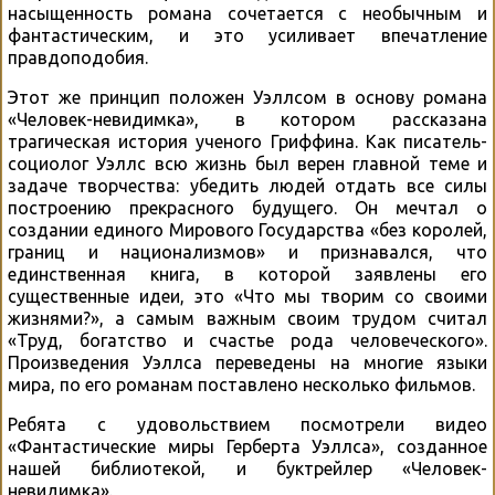
насыщенность романа сочетается с необычным и
фантастическим, и это усиливает впечатление
правдоподобия.
Этот же принцип положен Уэллсом в основу романа
«Человек-невидимка», в котором рассказана
трагическая история ученого Гриффина. Как писатель-
социолог Уэллс всю жизнь был верен главной теме и
задаче творчества: убедить людей отдать все силы
построению прекрасного будущего. Он мечтал о
создании единого Мирового Государства «без королей,
границ и национализмов» и признавался, что
единственная книга, в которой заявлены его
существенные идеи, это «Что мы творим со своими
жизнями?», а самым важным своим трудом считал
«Труд, богатство и счастье рода человеческого».
Произведения Уэллса переведены на многие языки
мира, по его романам поставлено несколько фильмов.
Ребята с удовольствием посмотрели видео
«Фантастические миры Герберта Уэллса», созданное
нашей библиотекой, и буктрейлер «Человек-
невидимка».