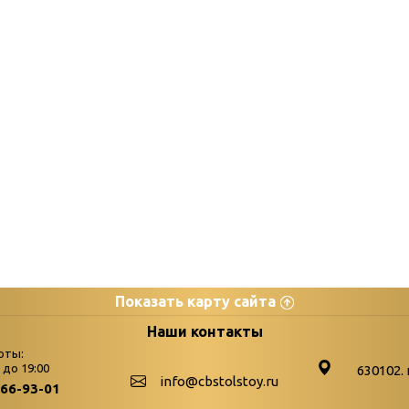
Показать карту сайта
цы
К
Наши контакты
оты:
Бюллетень новых поступле
0 до 19:00
630102. 
info@cbstolstoy.ru
266-93-01
-palitra
Война. Народ. Победа.