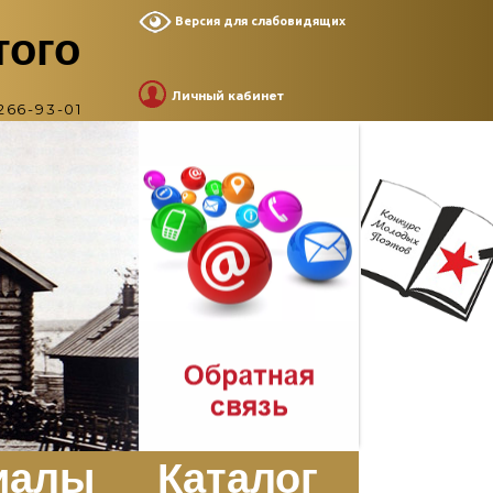
Версия для слабовидящих
того
Личный кабинет
266-93-01
иалы
Каталог