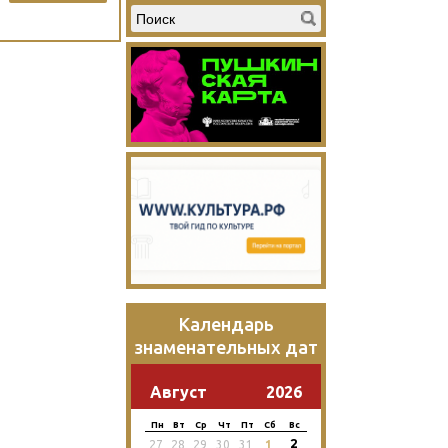
Календарь
знаменательных дат
Август
2026
Пн
Вт
Ср
Чт
Пт
Сб
Вс
2
27
28
29
30
31
1