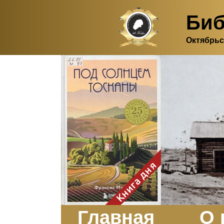
Биб
Октябрьс
Здесь, в своем
итальянском доме, я вновь
испытала первичную
радость единения с
природой. Дом открыт
для бабочек, стрекоз, пчёл
или всех, кто пожелает
влететь в одно окно и
вылететь из другого. Едим
мы почти всегда во
дворе. Во мне настолько
возродился здравый
смысл моей матери -
умение наслаждаться
настоящим и не спешить, -
Книга дня
что даже нашлось время
отполировать до блеска
оконное стекло.
Заказать
Главная
О 