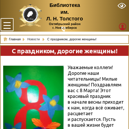
Библиотека
им.
Л. Н. Толстого
Октябрьский район
г. Новосибирск
Главная
Новости
С праздником, дорогие женщины!
С праздником, дорогие женщины!
Уважаемые коллеги!
Дорогие наши
читательницы! Милые
женщины! Поздравляем
вас с 8 Марта! Этот
красивый праздник
в начале весны приходит
к нам, когда всё оживает,
расцветает
и распускается. Пусть
в вашей жизни будет