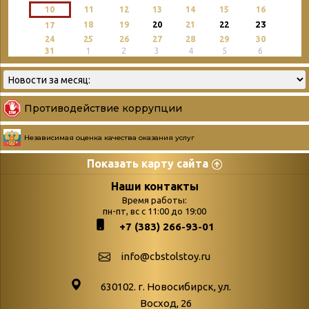
10
11
12
13
14
15
16
23
18
19
20
21
22
17
24
25
26
27
28
29
30
31
1
2
3
4
5
6
Противодействие коррупции
Независимая оценка качества оказания услуг
Показать карту сайта
Страницы
Категории
Наши контакты
Время работы:
Главная
пн-пт, вс с 11:00 до 19:00
Бюллетень новых
+7 (383) 266-93-01
podvedenie-itogov-festivalya-
поступлений
paskhalnaya-palitra
Война. Народ.
info@cbstolstoy.ru
Друзья фестиваля и библиотеки
Победа.
630102. г. Новосибирск, ул.
Антикоррупция
«Истории
Восход, 26