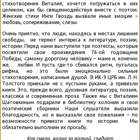
стихотворения Виталия, хочется погружаться в них
целиком, как бы священнодействуя вместе с поэтом.
Женские стихи Инги Гвоздь вызвали иные эмоции –
любовь, сопереживание, слёзы.
Очень приятно, что люди, находясь в местах лишения
свободы, не теряют интереса к литературе, поэзии,
истории. Перед нами выступили три поэтессы, которые
посвятили свои произведения 76-ой годовщине
Победы, самому дорогому человеку – маме и, конечно
же, любви. И пусть где-то сбивался ритм, путалась
рифма, но это были эмоционально сильные
стихотворения, написанные душой. В ИК-9 ЦРБ им. Л. Н.
Толстого приехали не с пустыми руками, а привезли
книги. Это, прежде всего, духовная литература, поэзия,
классика и современная проза. Также мы с Виталием
Шатовкиным подарили в библиотеку колонии и свои
поэтические сборники. Наши слушатели выразили
благодарность, но и высказали свои пожелания – по
возможности привезти книги по истории. Мы
обязательно выполним их просьбу.
Как смело, волна за волной, съедает