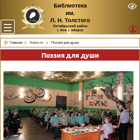
Библиотека
им.
Л. Н. Толстого
Октябрьский район
г. Новосибирск
Главная
Новости
Поэзия для души
Поэзия для души