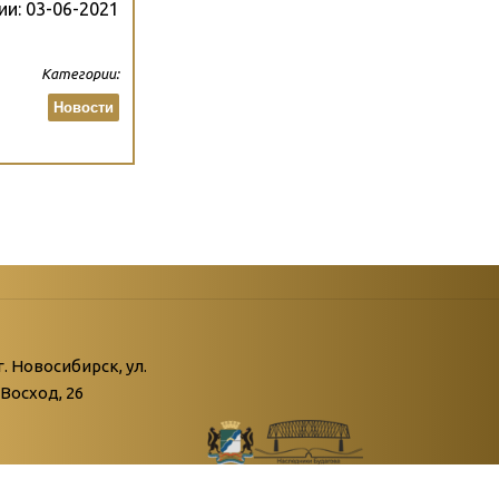
ии:
03-06-2021
Категории:
Новости
атегории
ний
г. Новосибирск, ул.
Восход, 26
живые»
нной поры пустыри…»
Октябрьского района" 2008-2025. Все права
овения войны»