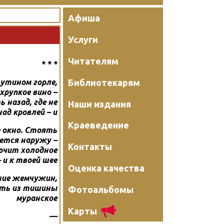
Афиша
Услуги
Читателям
* * *
Библиотекарям
 утином горле,
хрупкое вино –
 назад, где не
Наши издания
ад кровлей – и
Краеведение
е окно. Стоять
ется наружу –
Контакты
орчит холодное
 и к твоей шее
Оценка качества
ние жемчужин,
ать из тишины
Фотоальбомы
муранское
Карты
—