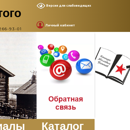
Версия для слабовидящих
того
Личный кабинет
266-93-01
иалы
Каталог