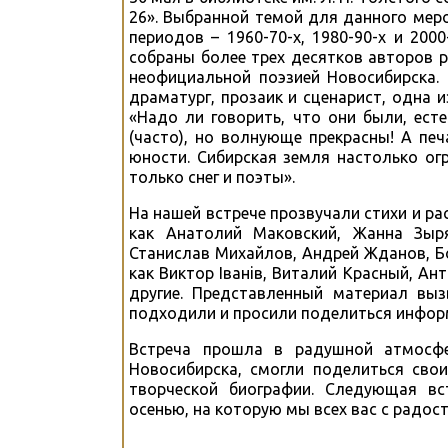
26». Выбранной темой для данного мер
периодов – 1960-70-х, 1980-90-х и 20
собраны более трех десятков авторов 
неофициальной поэзией Новосибирска. 
драматург, прозаик и сценарист, одна 
«Надо ли говорить, что они были, ест
(часто), но волнующе прекрасны! А пе
юности. Сибирская земля настолько ог
только снег и поэты».
На нашей встрече прозвучали стихи и ра
как Анатолий Маковский, Жанна Зыря
Станислав Михайлов, Андрей Жданов, Бо
как Виктор Iванiв, Виталий Красный, Ан
другие. Представленный материал выз
подходили и просили поделиться информ
Встреча прошла в радушной атмосфе
Новосибирска, смогли поделиться сво
творческой биографии. Следующая вст
осенью, на которую мы всех вас с радос