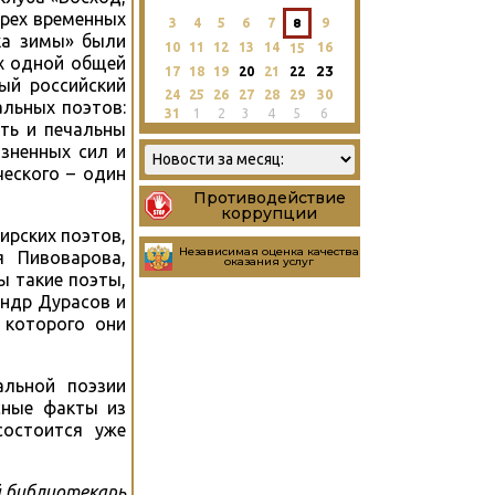
трех временных
3
4
5
6
7
8
9
ыка зимы» были
10
11
12
13
14
16
15
ых одной общей
23
17
18
19
20
21
22
ый российский
24
25
26
27
28
29
30
альных поэтов:
31
1
2
3
4
5
6
оть и печальны
изненных сил и
ческого – один
Противодействие
коррупции
ирских поэтов,
Независимая оценка качества
я Пивоварова,
оказания услуг
ы такие поэты,
андр Дурасов и
 которого они
альной поэзии
сные факты из
состоится уже
 библиотекарь