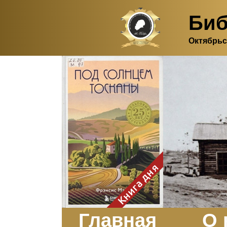
Биб
Октябрьс
Здесь, в своем
итальянском доме, я вновь
испытала первичную
радость единения с
природой. Дом открыт
для бабочек, стрекоз, пчёл
или всех, кто пожелает
влететь в одно окно и
вылететь из другого. Едим
мы почти всегда во
дворе. Во мне настолько
возродился здравый
смысл моей матери -
умение наслаждаться
настоящим и не спешить, -
Книга дня
что даже нашлось время
отполировать до блеска
оконное стекло.
Заказать
Главная
О 