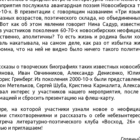
оприятия послужила авангардная поэзия Новосибирска 
00-10-х. В презентации с говорящим названием «Три яз
разных возрастов, поэтического склада, но объединенн
Вот как об этом явлении говорит Нина Садур, известн
из участников поколения 60-70-х новосибирских неофици
ественно, аполитичны? То есть жизнь и родина были х
чаль накатывала, на самом деле, как раз от избытка ж
ромна, что на ней не видно было ничего такого полити
ссказы о творческих биографиях таких известных новосиб
нова, Иван Овчинников, Александр Денисенко, Юли
рис Гринберг. Из поколения 2000-10-х были представлен
тон Метельков, Сергей Шуба, Кристина Кармалита, Алекс
вал интерес у участников нашего мероприятия, после
ацией и сбросить презентацию на флеш-карту.
ре, на которой участники узнали новое о неофици
ими стихотворениями и рассказать о себе небезынтере
реча литературно-поэтического клуба «Восход, 26» 
тью и приглашаем!
Главный