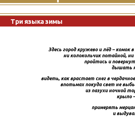
Три языка зимы
Здесь город кружево и лёд – комок в
ни колокольчик потайной, ни 
пройтись и повернуть
дышать н
видеть, как врастает снег в чердачно
впотьмах покуда свет не выбь
из пазухи ночной т
крыло –
примерять мерца
и выдув