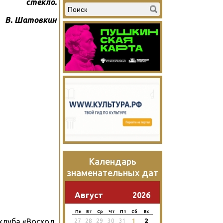
стекло.
В. Шатовкин
Календарь
знаменательных дат
Август
2026
Пн
Вт
Ср
Чт
Пт
Сб
Вс
2
клуба «Восход,
27
28
29
30
31
1