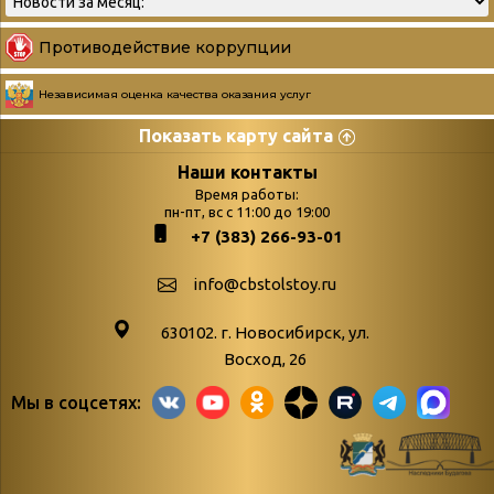
Противодействие коррупции
Независимая оценка качества оказания услуг
Показать карту сайта
Страницы
Категории
Наши контакты
Время работы:
Главная
пн-пт, вс с 11:00 до 19:00
Бюллетень новых
+7 (383) 266-93-01
podvedenie-itogov-festivalya-
поступлений
paskhalnaya-palitra
Война. Народ.
info@cbstolstoy.ru
Друзья фестиваля и библиотеки
Победа.
630102. г. Новосибирск, ул.
Антикоррупция
«Истории
Восход, 26
Афиша
свидетели
Мы в соцсетях:
Библионочь – как ярмарка точь-в-
живые»
точь!
«Мне всё
Библиотекарям
снятся