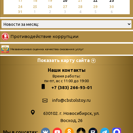
23
17
18
19
20
21
22
24
25
26
27
28
29
30
31
1
2
3
4
5
6
Противодействие коррупции
Независимая оценка качества оказания услуг
Показать карту сайта
Страницы
Категории
Наши контакты
Время работы:
Главная
пн-пт, вс с 11:00 до 19:00
Бюллетень новых
+7 (383) 266-93-01
podvedenie-itogov-festivalya-
поступлений
paskhalnaya-palitra
Война. Народ.
info@cbstolstoy.ru
Друзья фестиваля и библиотеки
Победа.
630102. г. Новосибирск, ул.
Антикоррупция
«Истории
Восход, 26
Афиша
свидетели
Мы в соцсетях: