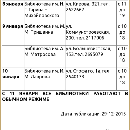
8
января
Библиотека им. Н.
ул. Кирова, 321,тел.
с 11
Г. Гарина –
2622662
до
Михайловского
19
9
января
Библиотека им. М.
ул.
с 10
М. Пришвина
Коммунстроевская,
до
200, тел. 2117006
18
Библиотека им. А.
ул. Большевистская,
с 10
М. Матросова
153,тел. 2695079
до
18
10
Библиотека им. И.
ул. Стофато, 1а,тел.
с 10
января
М. Лаврова
2640133
до
18
С
11
ЯНВАРЯ
ВСЕ
БИБЛИОТЕКИ
РАБОТАЮТ
В
ОБЫЧНОМ
РЕЖИМЕ
Дата публикации:
29-12-2015