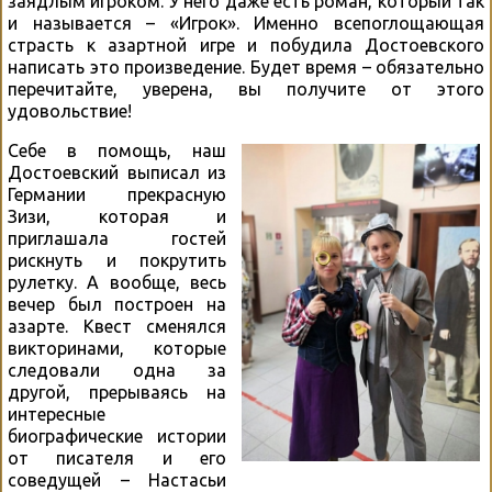
заядлым игроком. У него даже есть роман, который так
и называется – «Игрок». Именно всепоглощающая
страсть к азартной игре и побудила Достоевского
написать это произведение. Будет время – обязательно
перечитайте, уверена, вы получите от этого
удовольствие!
Себе в помощь, наш
Достоевский выписал из
Германии прекрасную
Зизи, которая и
приглашала гостей
рискнуть и покрутить
рулетку. А вообще, весь
вечер был построен на
азарте. Квест сменялся
викторинами, которые
следовали одна за
другой, прерываясь на
интересные
биографические истории
от писателя и его
соведущей – Настасьи