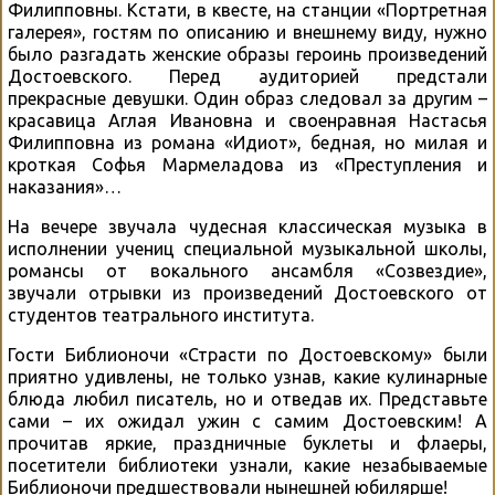
Филипповны. Кстати, в квесте, на станции «Портретная
галерея», гостям по описанию и внешнему виду, нужно
было разгадать женские образы героинь произведений
Достоевского. Перед аудиторией предстали
прекрасные девушки. Один образ следовал за другим –
красавица Аглая Ивановна и своенравная Настасья
Филипповна из романа «Идиот», бедная, но милая и
кроткая Софья Мармеладова из «Преступления и
наказания»…
На вечере звучала чудесная классическая музыка в
исполнении учениц специальной музыкальной школы,
романсы от вокального ансамбля «Созвездие»,
звучали отрывки из произведений Достоевского от
студентов театрального института.
Гости Библионочи «Страсти по Достоевскому» были
приятно удивлены, не только узнав, какие кулинарные
блюда любил писатель, но и отведав их. Представьте
сами – их ожидал ужин с самим Достоевским! А
прочитав яркие, праздничные буклеты и флаеры,
посетители библиотеки узнали, какие незабываемые
Библионочи предшествовали нынешней юбилярше!