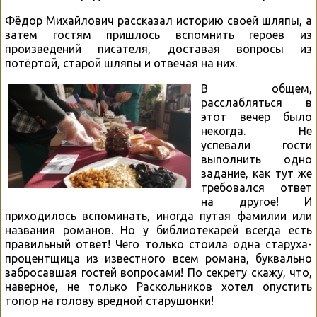
Фёдор Михайлович рассказал историю своей шляпы, а
затем гостям пришлось вспомнить героев из
произведений писателя, доставая вопросы из
потёртой, старой шляпы и отвечая на них.
В общем,
расслабляться в
этот вечер было
некогда. Не
успевали гости
выполнить одно
задание, как тут же
требовался ответ
на другое! И
приходилось вспоминать, иногда путая фамилии или
названия романов. Но у библиотекарей всегда есть
правильный ответ! Чего только стоила одна старуха-
процентщица из известного всем романа, буквально
забросавшая гостей вопросами! По секрету скажу, что,
наверное, не только Раскольников хотел опустить
топор на голову вредной старушонки!