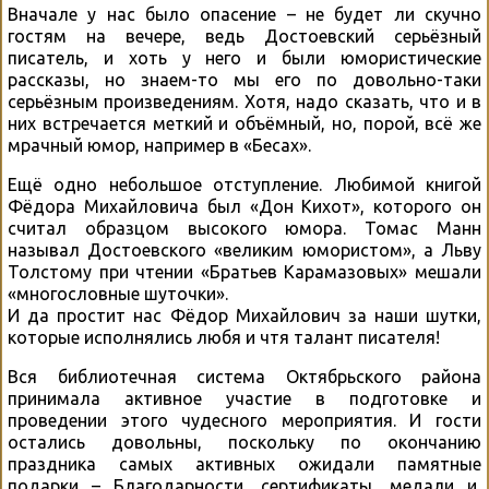
Вначале у нас было опасение – не будет ли скучно
гостям на вечере, ведь Достоевский серьёзный
писатель, и хоть у него и были юмористические
рассказы, но знаем-то мы его по довольно-таки
серьёзным произведениям. Хотя, надо сказать, что и в
них встречается меткий и объёмный, но, порой, всё же
мрачный юмор, например в «Бесах».
Ещё одно небольшое отступление. Любимой книгой
Фёдора Михайловича был «Дон Кихот», которого он
считал образцом высокого юмора. Томас Манн
называл Достоевского «великим юмористом», а Льву
Толстому при чтении «Братьев Карамазовых» мешали
«многословные шуточки».
И да простит нас Фёдор Михайлович за наши шутки,
которые исполнялись любя и чтя талант писателя!
Вся библиотечная система Октябрьского района
принимала активное участие в подготовке и
проведении этого чудесного мероприятия. И гости
остались довольны, поскольку по окончанию
праздника самых активных ожидали памятные
подарки – Благодарности, сертификаты, медали и,