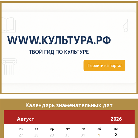
Календарь знаменательных дат
Август
2026
Пн
Вт
Ср
Чт
Пт
Сб
Вс
2
27
28
29
30
31
1