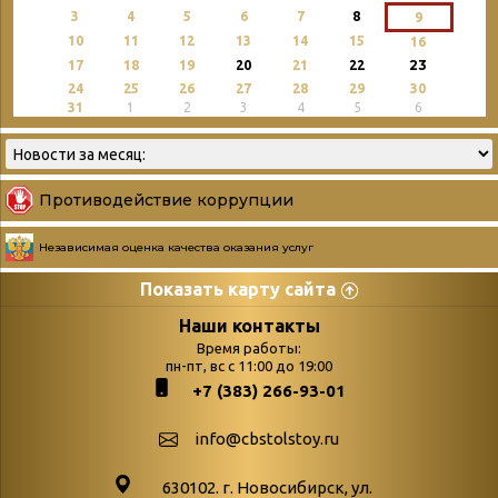
3
4
5
6
7
8
9
10
11
12
13
14
15
16
23
17
18
19
20
21
22
24
25
26
27
28
29
30
31
1
2
3
4
5
6
Противодействие коррупции
Независимая оценка качества оказания услуг
Показать карту сайта
Страницы
Категории
Наши контакты
Время работы:
Главная
пн-пт, вс с 11:00 до 19:00
Бюллетень новых
+7 (383) 266-93-01
podvedenie-itogov-festivalya-
поступлений
paskhalnaya-palitra
Война. Народ.
info@cbstolstoy.ru
Друзья фестиваля и библиотеки
Победа.
630102. г. Новосибирск, ул.