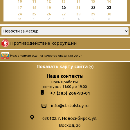
10
11
12
13
15
16
14
23
17
18
19
20
21
22
24
25
26
27
28
29
30
31
1
2
3
4
5
6
Противодействие коррупции
Независимая оценка качества оказания услуг
Показать карту сайта
Страницы
Категории
Наши контакты
Время работы:
Главная
пн-пт, вс с 11:00 до 19:00
Бюллетень новых
+7 (383) 266-93-01
podvedenie-itogov-festivalya-
поступлений
paskhalnaya-palitra
Война. Народ.
info@cbstolstoy.ru
Друзья фестиваля и библиотеки
Победа.
630102. г. Новосибирск, ул.
Антикоррупция
«Истории
Восход, 26