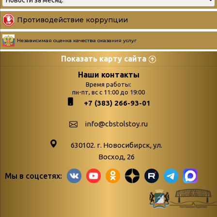
Противодействие коррупции
Независимая оценка качества оказания услуг
Показать карту сайта
Страницы
Категории
Наши контакты
Время работы:
Главная
пн-пт, вс с 11:00 до 19:00
Бюллетень новых
+7 (383) 266-93-01
podvedenie-itogov-festivalya-
поступлений
paskhalnaya-palitra
Война. Народ.
info@cbstolstoy.ru
Друзья фестиваля и библиотеки
Победа.
630102. г. Новосибирск, ул.
Антикоррупция
«Истории
Восход, 26
Афиша
свидетели
Мы в соцсетях:
Библионочь – как ярмарка точь-в-
живые»
точь!
«Мне всё
Библиотекарям
снятся