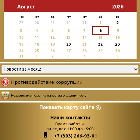
Август
2026
Пн
Вт
Ср
Чт
Пт
Сб
Вс
2
27
28
29
30
31
1
3
4
5
6
7
8
9
10
11
12
13
14
16
15
23
17
18
19
20
21
22
24
25
26
27
28
29
30
31
1
2
3
4
5
6
Противодействие коррупции
Независимая оценка качества оказания услуг
Показать карту сайта
Страницы
Категории
Наши контакты
Время работы:
Главная
пн-пт, вс с 11:00 до 19:00
Бюллетень новых
+7 (383) 266-93-01
podvedenie-itogov-festivalya-
поступлений