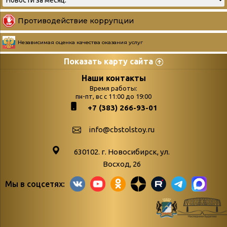
Противодействие коррупции
Независимая оценка качества оказания услуг
Показать карту сайта
Страницы
Категории
Наши контакты
Время работы:
Главная
пн-пт, вс с 11:00 до 19:00
Бюллетень новых
+7 (383) 266-93-01
podvedenie-itogov-festivalya-
поступлений
paskhalnaya-palitra
Война. Народ.
info@cbstolstoy.ru
Друзья фестиваля и библиотеки
Победа.
630102. г. Новосибирск, ул.
Антикоррупция
«Истории
Восход, 26
Афиша
свидетели
Мы в соцсетях:
Библионочь – как ярмарка точь-в-
живые»
точь!
«Мне всё
Библиотекарям
снятся