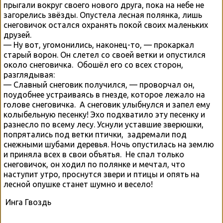
прыгали вокруг своего нового друга, пока на небе не
загорелись звёзды. Опустела лесная полянка, лишь
снеговичок остался охранять покой своих маленьких
друзей.
— Ну вот, угомонились, наконец-то, — прокаркал
старый ворон. Он слетел со своей ветки и опустился
около снеговичка. Обошёл его со всех сторон,
разглядывая:
— Славный снеговик получился, — проворчал он,
поудобнее устраиваясь в гнезде, которое лежало на
голове снеговичка. А снеговик улыбнулся и запел ему
колыбельную песенку! Эхо подхватило эту песенку и
разнесло по всему лесу. Уснули уставшие зверюшки,
попрятались под ветки птички, задремали под
снежными шубами деревья. Ночь опустилась на землю
и приняла всех в свои объятья. Не спал только
снеговичок, он ходил по полянке и мечтал, что
наступит утро, проснутся звери и птицы и опять на
лесной опушке станет шумно и весело!
Инга Гвоздь