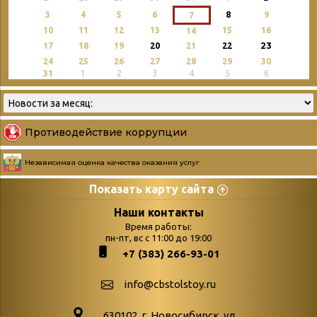
3
4
5
6
8
9
7
10
11
12
13
15
16
14
23
17
18
19
20
21
22
24
25
26
27
28
29
30
31
1
2
3
4
5
6
Противодействие коррупции
Независимая оценка качества оказания услуг
Показать карту сайта
Страницы
Категории
Наши контакты
Время работы:
Главная
пн-пт, вс с 11:00 до 19:00
Бюллетень новых
+7 (383) 266-93-01
podvedenie-itogov-festivalya-
поступлений
paskhalnaya-palitra
Война. Народ.
info@cbstolstoy.ru
Друзья фестиваля и библиотеки
Победа.
630102. г. Новосибирск, ул.