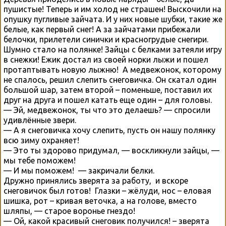
пушистые! Теперь и им холод не страшен! Выскочили на
опушку пугливые зайчата. И у них новые шубки, такие же
белые, как первый снег! А за зайчатами прибежали
белочки, прилетели синички и красногрудые снегири.
Шумно стало на полянке! Зайцы с белками затеяли игру
в снежки! Ежик достал из своей норки лыжи и пошел
протаптывать новую лыжню! А медвежонок, которому
не спалось, решил слепить снеговичка. Он скатал один
большой шар, затем второй – поменьше, поставил их
друг на друга и пошел катать еще один – для головы.
— Эй, медвежонок, ты что это делаешь? — спросили
удивлённые звери.
— А я снеговичка хочу слепить, пусть он нашу полянку
всю зиму охраняет!
— Это ты здорово придумал, — воскликнули зайцы, —
мы тебе поможем!
— И мы поможем! — закричали белки.
Дружно принялись зверята за работу, и вскоре
снеговичок был готов! Глазки – жёлуди, нос – еловая
шишка, рот – кривая веточка, а на голове, вместо
шляпы, — старое воронье гнездо!
— Ой, какой красивый снеговик получился! – зверята