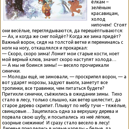
ёлкам –
зелёным
красавицам,
холод
нипочем! Стоят
они весёлые, переглядываются, да перешёптываются:
— Ах, и когда же снег пойдёт? Когда же зима придёт?
Важный ворон, сидя на толстой ветке и переминаясь с
ноги на ногу, откашлялся и прокаркал:
— Скоро, скоро зима! Ломит мои старые кости, ноет
мой верный клюв, значит скоро наступят холода…
— А мы не боимся зимы! — весело прочирикали
синички.
— Молоды ещё, не зимовали, — проскрипел ворон, — а
вот ударят морозы, задуют вьюги, заметут все
тропинки, все травинки, чем питаться будете?
Притихли синички, съёжились в ожидании зимы. Тихо
стало в лесу, только слышно, как ветер шелестит, да
старое дерево скрипит. Плывут по небу тучи – тяжёлые,
свинцовые… Зацепилась одна за верхушку дерева и
порвала свою шубу, и посыпались из неё лёгкие,
озорные снежинки! И сразу стало весело в лесу!
Деревья приоделись в новые наряды – белые, да