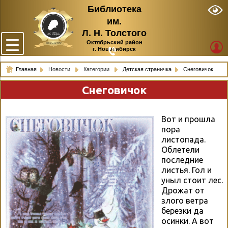
Библиотека
им.
Л. Н. Толстого
Октябрьский район
г. Новосибирск
Главная
Новости
Категории
Детская страничка
Снеговичок
Снеговичок
Вот и прошла
пора
листопада.
Облетели
последние
листья. Гол и
уныл стоит лес.
Дрожат от
злого ветра
березки да
осинки. А вот