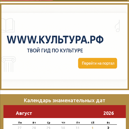
Календарь знаменательных дат
Август
2026
Пн
Вт
Ср
Чт
Пт
Сб
Вс
2
27
28
29
30
31
1