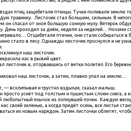
 распустился полностью, а рядом с ним появились и други
нёздах птиц защебетали птенцы. Тучки поливали землю 
ую травинку. Листочек стал большим, сильным. В непог
м он спасал от зноя большую сонную муху. Ветерок обду
у. День проходил за днём, неделя за неделей… Ночами 
ригревало… Отщебетали птички, они стали собираться в 
ынно стало в лесу. Однажды листочек проснулся и не узн
.
оскликнул наш листочек.
екрасила нас в рыжий цвет.
ал листочек и, оторвавшись от ветки полетел. Его береж
– ликовал наш листочек, а затем, плавно упал на землю…
т, — всхлипывая и грустно вздыхая, сказал малыш.
он просто уснёт под толстым и пушистым слоем снега, а 
вой любопытный язычок из лопнувшей почки. Каждую весну
нас своей зеленью, а когда придёт осень, все листья ста
аться их новым нарядом. Затем листочки облетят, чтоб