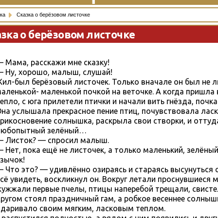
ка
Сказка о берёзовом листочке
азка о берёзовом листочке
 Мама, расскажи мне сказку!
 Ну, хорошо, малыш, слушай!
ил-был берёзовый листочек. Только вначале он был не л
аленькой- маленькой почкой на веточке. А когда пришла 
епло, с юга прилетели птички и начали вить гнёзда, поч
на услышала прекрасное пение птиц, почувствовала лас
рикосновение солнышка, раскрыла свои створки, и отту
любопытный зелёный…
 Листок? — спросил малыш.
 Нет, пока ещё не листочек, а только маленький, зелёны
зычок!
 Что это? — удивлённо озираясь и стараясь высунуться 
сё увидеть, воскликнул он. Вокруг летали проснувшиеся 
ужжали первые пчелы, птицы наперебой трещали, свист
ругом стоял праздничный гам, а робкое весеннее солныш
даривало своим мягким, ласковым теплом.