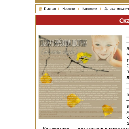
Главная
Новости
Категории
Детская странич
Ск
—
—
Ж
м
т
О
п
—
—
я
—
в
ж
К
о