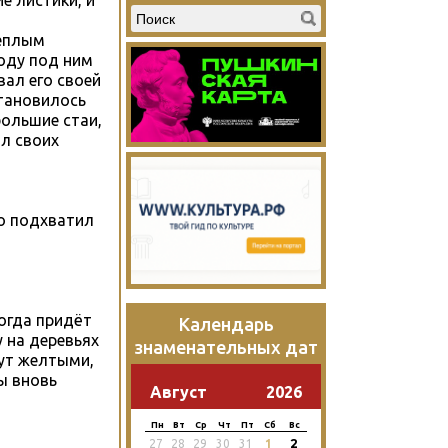
е листики, и
теплым
оду под ним
вал его своей
становилось
большие стаи,
ал своих
но подхватил
когда придёт
Календарь
 на деревьях
знаменательных дат
нут желтыми,
ы вновь
Август
2026
Пн
Вт
Ср
Чт
Пт
Сб
Вс
2
27
28
29
30
31
1