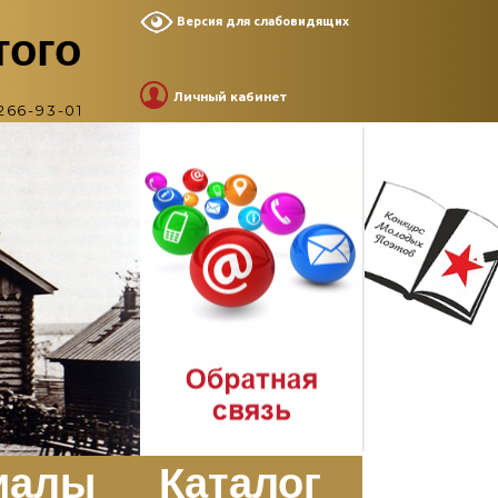
Версия для слабовидящих
того
Личный кабинет
266-93-01
иалы
Каталог