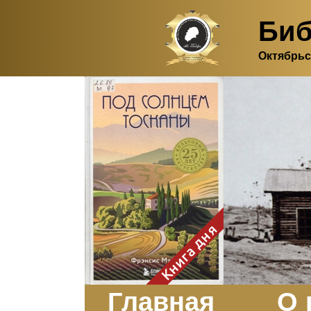
Биб
Октябрьс
Здесь, в своем
итальянском доме, я вновь
испытала первичную
радость единения с
природой. Дом открыт
для бабочек, стрекоз, пчёл
или всех, кто пожелает
влететь в одно окно и
вылететь из другого. Едим
мы почти всегда во
дворе. Во мне настолько
возродился здравый
смысл моей матери -
умение наслаждаться
настоящим и не спешить, -
Книга дня
что даже нашлось время
отполировать до блеска
оконное стекло.
Заказать
Главная
О 