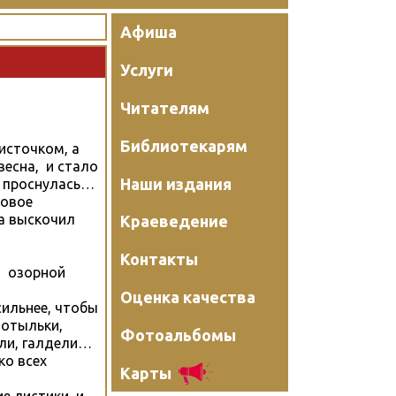
Афиша
Услуги
Читателям
Библиотекарям
источком, а
весна, и стало
Наши издания
ка проснулась…
ковое
да выскочил
Краеведение
Контакты
й озорной
Оценка качества
сильнее, чтобы
мотыльки,
Фотоальбомы
ели, галдели…
ко всех
Карты