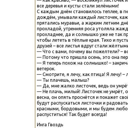
— Как красиво, — воскликнул листочек и
все деревья и кусты стали зелёными!
С каждым днём становилось теплее, в г
дождём, умывали каждый листочек, кажд
прятались муравьи, а жарким летним днё
прохладой, утренняя роса утоляла жажд
прохладнее, да и солнышко уже не так п
чтобы лететь в тёплые края. Тихо и пуст
друзей – все листья вдруг стали жёлтыми
— Что с вами, почему вы пожелтели? – в
— Потому что пришла осень, это она пер
— Я теперь похож на солнышко! – закрич
ветерок.
— Смотрите, я лечу, как птица! Я лечу! 
— Ты плачешь, малыш?
— Да, мне жалко листочек, ведь он умрё
— Не плачь, милый! Листочек не умрёт, 
весна, он опять проснётся и покажет с
будут распускаться листочки и радовать 
красными, бордовыми, и мы будем любов
распуститься! Так будет всегда!
Инга Гвоздь