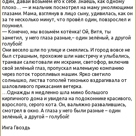
один, давай возьмём его к себе. Знаешь, как одному
плохо… — и мальчик посмотрел на маму умоляющими
глазами. Мама, взглянув в лицо сыну, удивилась, как он
за те несколько минут, что провёл один, повзрослел и
поумнел.
— Конечно, мы возьмём котёнка! Ой, Витя, ты
заметил, у него глаза разные,– один зелёный, а другой
голубой!
Они весело шли по улице и смеялись. И город вовсе не
был страшным, прохожие шли навстречу и улыбались,
трамваи салютовали им искрами, светофор, включив
свой зелёный глаз, пропускал маленькую компанию
через поток торопливых машин. Ярко светило
солнышко, листва тополей тихонько вздрагивала от
шаловливого прикасания ветерка.
…Однажды я медленно шла мимо большого
кирпичного дома и увидела на подоконнике красивого,
взрослого, серого кота. Он, вальяжно развалившись,
смотрел в окно. А глаза у него были разные – один
зелёный, а другой – голубой!
Инга Гвоздь