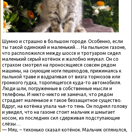
Шумно и страшно в большом городе. Особенно, если
ты такой одинокий и маленький… На пыльном газоне,
что расположился между шоссе и тротуаром сидел
маленький серый котёнок и жалобно мяукал. Он со
страхом смотрел на проносящиеся совсем рядом
машины, на снующие ноги пешеходов, прижимаясь к
пыльной траве и вздрагивая от визга тормозов или
громкого гудка, торопящегося куда-то автомобиля.
Люди шли, погруженные в собственные мысли и
телефоны. И никто-никто не замечал, что рядом
страдает маленькое и такое беззащитное существо.
Вдруг, на котёнка упала чья-то тень. Он поднял голову
и увидел, что на газоне стоит мальчик и шмыгает
носом, из последних сил сдерживая подступающие
слёзы…
— Мяу, – тихонько сказал котёнок. Мальчик оглянулся,