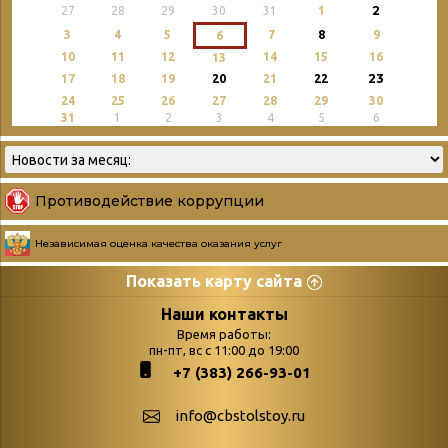
2
27
28
29
30
31
1
3
4
5
7
8
9
6
10
11
12
14
15
16
13
23
17
18
19
20
21
22
24
25
26
27
28
29
30
31
1
2
3
4
5
6
Противодействие коррупции
Независимая оценка качества оказания услуг
Показать карту сайта
Страницы
Категории
Наши контакты
Время работы:
Главная
пн-пт, вс с 11:00 до 19:00
Бюллетень новых
+7 (383) 266-93-01
podvedenie-itogov-festivalya-
поступлений
paskhalnaya-palitra
Война. Народ.
info@cbstolstoy.ru
Друзья фестиваля и библиотеки
Победа.