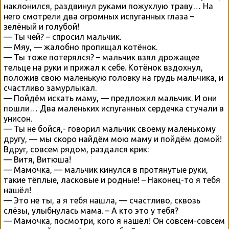
наклонился, раздвинул руками пожухлую траву… На
него смотрели два огромных испуганных глаза –
зелёный и голубой!
— Ты чей? – спросил мальчик.
— Мяу, — жалобно пропищал котёнок.
— Ты тоже потерялся? – мальчик взял дрожащее
тельце на руки и прижал к себе. Котёнок вздохнул,
положив свою маленькую головку на грудь мальчика, и
счастливо замурлыкал.
— Пойдём искать маму, — предложил мальчик. И они
пошли… Два маленьких испуганных сердечка стучали в
унисон.
— Ты не бойся,- говорил мальчик своему маленькому
другу, — мы скоро найдём мою маму и пойдём домой!
Вдруг, совсем рядом, раздался крик:
— Витя, Витюша!
— Мамочка, — мальчик кинулся в протянутые руки,
такие тёплые, ласковые и родные! – Наконец-то я тебя
нашёл!
— Это не ты, а я тебя нашла, — счастливо, сквозь
слёзы, улыбнулась мама. – А кто это у тебя?
— Мамочка, посмотри, кого я нашёл! Он совсем-совсем