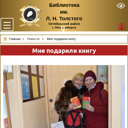
Библиотека
им.
Л. Н. Толстого
Октябрьский район
г. Новосибирск
Главная
Новости
Мне подарили книгу
Мне подарили книгу