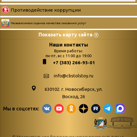
Противодействие коррупции
Независимая оценка качества оказания услуг
Показать карту сайта
Страницы
Категории
Наши контакты
Время работы:
Главная
пн-пт, вс с 11:00 до 19:00
Бюллетень новых
+7 (383) 266-93-01
podvedenie-itogov-festivalya-
поступлений
paskhalnaya-palitra
Война. Народ.
info@cbstolstoy.ru
Друзья фестиваля и библиотеки
Победа.
630102. г. Новосибирск, ул.
Антикоррупция
«Истории
Восход, 26
Афиша
свидетели
Мы в соцсетях:
Библионочь – как ярмарка точь-в-
живые»
точь!
«Мне всё
Библиотекарям
снятся
© Муниципальное бюджетное учреждение культуры г.