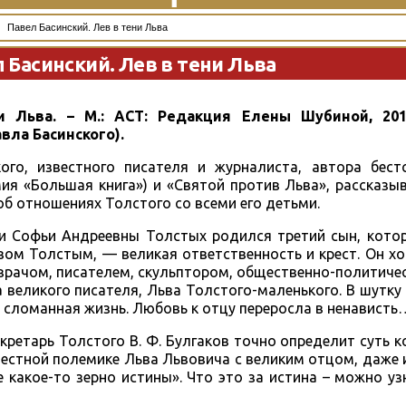
Павел Басинский. Лев в тени Льва
 Басинский. Лев в тени Льва
и Льва. – М.: АСТ: Редакция Елены Шубиной, 2015
вла Басинского).
ого, известного писателя и журналиста, автора бест
мия «Большая книга») и «Святой против Льва», рассказы
 об отношениях Толстого со всеми его детьми.
 и Софьи Андреевны Толстых родился третий сын, кото
вом Толстым, — великая ответственность и крест. Он 
 врачом, писателем, скульптором, общественно-политиче
 великого писателя, Льва Толстого-маленького. В шутку
и сломанная жизнь. Любовь к отцу переросла в ненависть
кретарь Толстого В. Ф. Булгаков точно определит суть 
уместной полемике Льва Львовича с великим отцом, даже 
 какое-то зерно истины». Что это за истина – можно уз