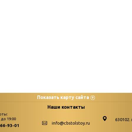
Показать карту сайта
цы
К
Наши контакты
оты:
Бюллетень новых поступле
0 до 19:00
630102. 
info@cbstolstoy.ru
266-93-01
-palitra
Война. Народ. Победа.