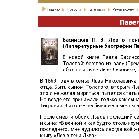
Главная
Новости
Категории
Рекомендуем
Павел
Басинский П. В. Лев в тен
(Литературные биографии Па
В новой книге Павла Басинск
Толстой: бегство из рая» (Пре
об отце и сыне Льве Львовиче,
В 1869 году в семье Льва Николаевича
отца. Быть сыном Толстого, вторым Ль
это и не желал мириться: пытался стать
Но везде его принимали только как сына
Тигрович. В итоге – несбывшиеся мечты 
После смерти обоих Львов последний се
и сына: «В вечной и как будто столь не
последнего, мне чудилось иногда всё же
книгу «Лев в тени Льва».