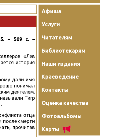
Афиша
Услуги
Читателям
. – 509 с. –
Библиотекарям
селлеров «Лев
вается история
Наши издания
Краеведение
рому дали имя
хорошо понимал
Контакты
ским деятелем.
 называли Тигр
Оценка качества
…
конфликта отца
Фотоальбомы
и после смерти
нать, прочитав
Карты