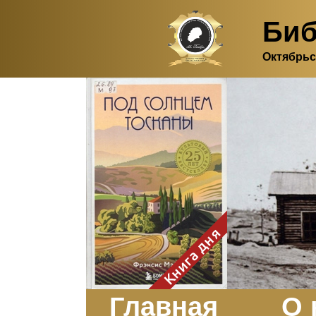
Биб
Октябрьс
Здесь, в своем
итальянском доме, я вновь
испытала первичную
радость единения с
природой. Дом открыт
для бабочек, стрекоз, пчёл
или всех, кто пожелает
влететь в одно окно и
вылететь из другого. Едим
мы почти всегда во
дворе. Во мне настолько
возродился здравый
смысл моей матери -
умение наслаждаться
настоящим и не спешить, -
Книга дня
что даже нашлось время
отполировать до блеска
оконное стекло.
Заказать
Главная
О 