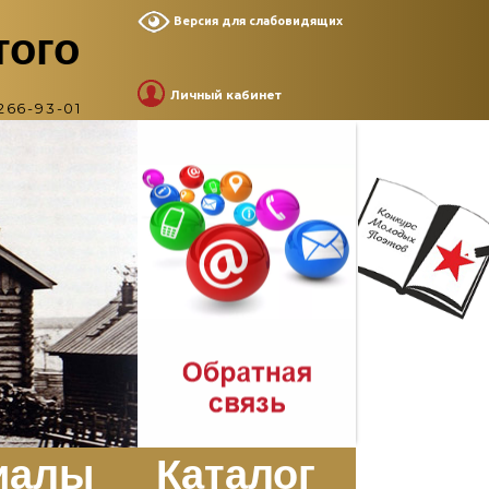
Версия для слабовидящих
того
Личный кабинет
266-93-01
иалы
Каталог