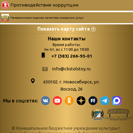
Противодействие коррупции
Независимая оценка качества оказания услуг
Показать карту сайта
Страницы
Категории
Наши контакты
Время работы:
Главная
пн-пт, вс с 11:00 до 19:00
Бюллетень новых
+7 (383) 266-93-01
podvedenie-itogov-festivalya-
поступлений
paskhalnaya-palitra
Война. Народ.
info@cbstolstoy.ru
Друзья фестиваля и библиотеки
Победа.
630102. г. Новосибирск, ул.
Антикоррупция
«Истории
Восход, 26
Афиша
свидетели
Мы в соцсетях:
Библионочь – как ярмарка точь-в-
живые»
точь!
«Мне всё
Библиотекарям
снятся
© Муниципальное бюджетное учреждение культуры г.
Конференции, семинары,
военной поры