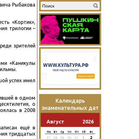
овича Рыбакова
сть «Кортик»,
ния трилогии –
реди зрителей
ями «Каникулы
фильмы.
ой успех имел
жившей в одном
Календарь
есятилетия, о
знаменательных дат
оялась в 2008
Август
2026
написан ещё в
Пн
Вт
Ср
Чт
Пт
Сб
Вс
ения тридцатых
2
27
28
29
30
31
1