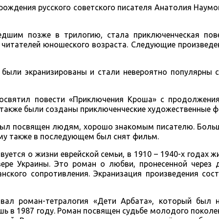
 рождения русского советского писателя Анатолия Наум
дшим позже в трилогию, стала приключенческая пове
 читателей юношеского возраста. Следующие произведе
 были экранизированы и стали невероятно популярны с
освятил повести «Приключения Кроша» с продолжени
м также были созданы приключенческие художественные 
был посвящен людям, хорошо знакомым писателю. Больш
му также в последующем был снят фильм.
вуется о жизни еврейской семьи, в 1910 – 1940-х годах 
ере Украины. Это роман о любви, пронесенной через д
нского сопротивления. Экранизация произведения сост
вал роман-тетралогия «Дети Арбата», который был 
шь в 1987 году. Роман посвящен судьбе молодого покол