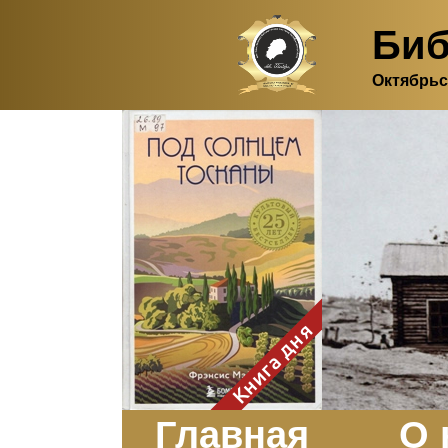
Биб
Октябрьс
Здесь, в своем
итальянском доме, я вновь
испытала первичную
радость единения с
природой. Дом открыт
для бабочек, стрекоз, пчёл
или всех, кто пожелает
влететь в одно окно и
вылететь из другого. Едим
мы почти всегда во
дворе. Во мне настолько
возродился здравый
смысл моей матери -
умение наслаждаться
настоящим и не спешить, -
Книга дня
что даже нашлось время
отполировать до блеска
оконное стекло.
Заказать
Главная
О 