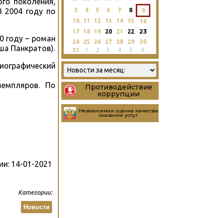
ого поколения,
3
4
5
6
7
8
В 2004 году по
9
10
11
12
13
14
15
16
23
17
18
19
20
21
22
0 году – роман
24
25
26
27
28
29
30
ша Панкратов).
31
1
2
3
4
5
6
биографический
земпляров. По
Противодействие
коррупции
Независимая оценка качества
оказания услуг
ии:
14-01-2021
Категории:
Новости