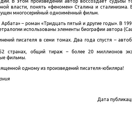
едий. В этом произведении автор воссоздаёт судьбы т
ной власти, понять «феномен» Сталина и сталинизма. 
пущен многосерийный одноимённый фильм.
Арбата» – роман «Тридцать пятый и другие годы». В 199
В тетралогии использованы элементы биографии автора (Са
инений писателя в семи томах. Два года спустя – авто
52 странах, общий тираж – более 20 миллионов эк
ные фильмы.
священной одному из произведений писателя-юбиляра!
ания
Дата публикац