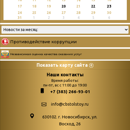
14
23
17
18
19
20
21
22
24
25
26
27
28
29
30
31
1
2
3
4
5
6
Противодействие коррупции
Независимая оценка качества оказания услуг
Показать карту сайта
Страницы
Категории
Наши контакты
Время работы:
Главная
пн-пт, вс с 11:00 до 19:00
Бюллетень новых
+7 (383) 266-93-01
podvedenie-itogov-festivalya-
поступлений
paskhalnaya-palitra
Война. Народ.
info@cbstolstoy.ru
Друзья фестиваля и библиотеки
Победа.
630102. г. Новосибирск, ул.
Антикоррупция
«Истории
Восход, 26
Афиша
свидетели