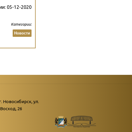
ии:
05-12-2020
Категории:
Новости
атегории
ний
г. Новосибирск, ул.
Восход, 26
живые»
нной поры пустыри…»