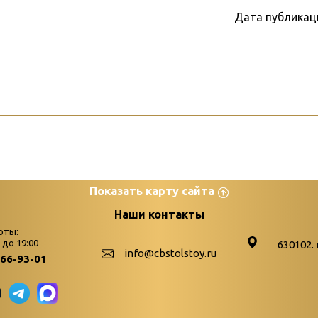
Дата публикац
Показать карту сайта
цы
К
Наши контакты
оты:
Бюллетень новых поступле
0 до 19:00
630102. 
info@cbstolstoy.ru
266-93-01
-palitra
Война. Народ. Победа.
«Истории свидетели 
«Мне всё снятся вое