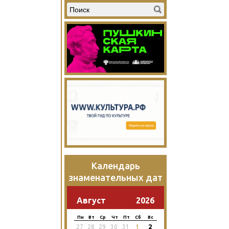
Календарь
знаменательных дат
Август
2026
Пн
Вт
Ср
Чт
Пт
Сб
Вс
2
27
28
29
30
31
1