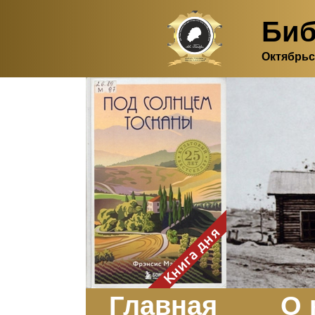
Биб
Октябрьс
Здесь, в своем
итальянском доме, я вновь
испытала первичную
радость единения с
природой. Дом открыт
для бабочек, стрекоз, пчёл
или всех, кто пожелает
влететь в одно окно и
вылететь из другого. Едим
мы почти всегда во
дворе. Во мне настолько
возродился здравый
смысл моей матери -
умение наслаждаться
настоящим и не спешить, -
Книга дня
что даже нашлось время
отполировать до блеска
оконное стекло.
Заказать
Главная
О 