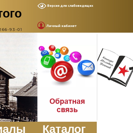
Версия для слабовидящих
того
Личный кабинет
266-93-01
иалы
Каталог