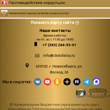
Противодействие коррупции
Независимая оценка качества оказания услуг
Показать карту сайта
Страницы
Категории
Наши контакты
Время работы:
Главная
пн-пт, вс с 11:00 до 19:00
Бюллетень новых
+7 (383) 266-93-01
podvedenie-itogov-festivalya-
поступлений
paskhalnaya-palitra
Война. Народ.
info@cbstolstoy.ru
Друзья фестиваля и библиотеки
Победа.
630102. г. Новосибирск, ул.
Антикоррупция
«Истории
Восход, 26
Афиша
свидетели
Мы в соцсетях:
Библионочь – как ярмарка точь-в-
живые»
точь!
«Мне всё
Библиотекарям
снятся
© Муниципальное бюджетное учреждение культуры г.
Конференции, семинары,
военной поры
Новосибирска "Централизованная библиотечная система