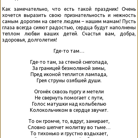
Как замечательно, что есть такой праздник! Очень
хочется выразить свою признательность и нежность
самым дорогим на свете людям – нашим мамам! Пусть
глаза всегда сияют радостью, сердца будут наполнены
теплом любви ваших детей. Счастья вам, добра,
здоровья, долголетия!
Где-то там…
Где-то там, за стеной снегопада,
За границей безмолвной зимы,
Пред иконой теплится лампада,
Грея струны озябшей души.
Огонёк сквозь пургу и метели
Не свернуть помогает с пути,
Голос матушки над колыбелью
Колокольчиком в сердце звучит.
То он громче, то, вдруг, замирает,
Словно шепчет молитву во тьме…
То тихонько и грустно вздыхает,