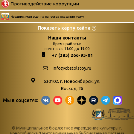
Противодействие коррупции
Независимая оценка качества оказания услуг
Показать карту сайта
Страницы
Категории
Наши контакты
Время работы:
Главная
пн-пт, вс с 11:00 до 19:00
Бюллетень новых
+7 (383) 266-93-01
podvedenie-itogov-festivalya-
поступлений
paskhalnaya-palitra
Война. Народ.
info@cbstolstoy.ru
Друзья фестиваля и библиотеки
Победа.
630102. г. Новосибирск, ул.
Антикоррупция
«Истории
Восход, 26
Афиша
свидетели
Мы в соцсетях:
Библионочь – как ярмарка точь-в-
живые»
точь!
«Мне всё
Библиотекарям
снятся
© Муниципальное бюджетное учреждение культуры г.
Конференции, семинары,
военной поры
Новосибирска "Централизованная библиотечная система