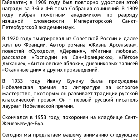
Гайавате»; в 1909 году был повторно удостоен этой
награды за 3-й и 4-й тома Собрания сочинений. В 1909
году избран почётным академиком по разряду
изящной словесности Императорской Санкт-
Петербургской академии наук.
В 1920 году эмигрировал из Советской России и далее
жил во Франции. Автор романа «Жизнь Арсеньева»,
повестей «Суходол», «Деревня», «Митина любовь»,
рассказов «Господин из Сан-Франциско», «Лёгкое
дыхание», «Антоновские яблоки», дневниковых записей
«Окаянные дни» и других произведений.
В 1933 году Ивану Бунину была присуждена
Нобелевская премия по литературе за «строгое
мастерство, с которым он развивает традиции русской
классической прозы». Он – первый русский писатель
лауреат Нобелевской премии.
Скончался в 1953 году, похоронен на кладбище Сент-
Женевьев-де-Буа.
Сегодня мы предлагаем вашему вниманию следующие