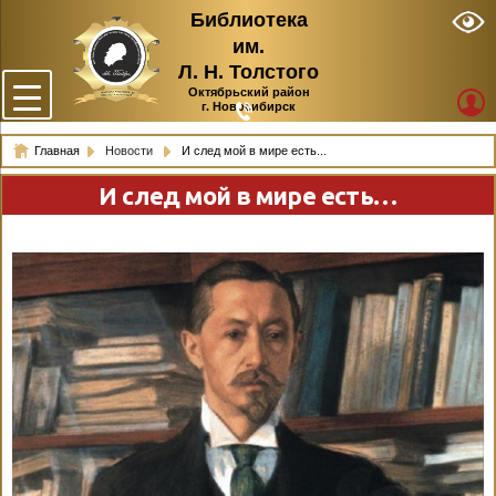
Библиотека
им.
Л. Н. Толстого
Октябрьский район
г. Новосибирск
Главная
Новости
И след мой в мире есть...
И след мой в мире есть…