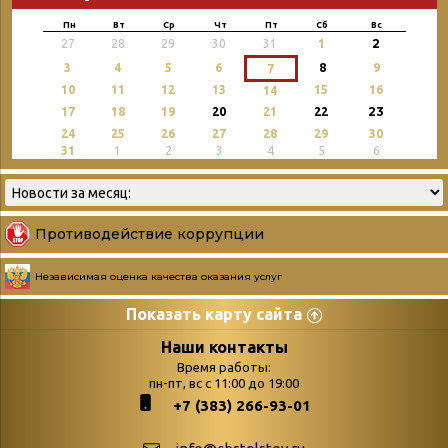
Пн
Вт
Ср
Чт
Пт
Сб
Вс
2
27
28
29
30
31
1
3
4
5
6
8
9
7
10
11
12
13
15
16
14
23
17
18
19
20
21
22
24
25
26
27
28
29
30
31
1
2
3
4
5
6
Противодействие коррупции
Независимая оценка качества оказания услуг
Показать карту сайта
Страницы
Категории
Наши контакты
Время работы:
Главная
пн-пт, вс с 11:00 до 19:00
Бюллетень новых
+7 (383) 266-93-01
podvedenie-itogov-festivalya-
поступлений
paskhalnaya-palitra
Война. Народ.