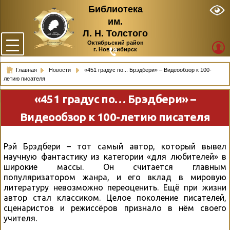
Библиотека
им.
Л. Н. Толстого
Октябрьский район
г. Новосибирск
Главная
Новости
«451 градус по... Брэдбери» – Видеообзор к 100-
летию писателя
«451 градус по… Брэдбери» –
Видеообзор к 100-летию писателя
Рэй Брэдбери – тот самый автор, который вывел
научную фантастику из категории «для любителей» в
широкие массы. Он считается главным
популяризатором жанра, и его вклад в мировую
литературу невозможно переоценить. Ещё при жизни
автор стал классиком. Целое поколение писателей,
сценаристов и режиссёров признало в нём своего
учителя.