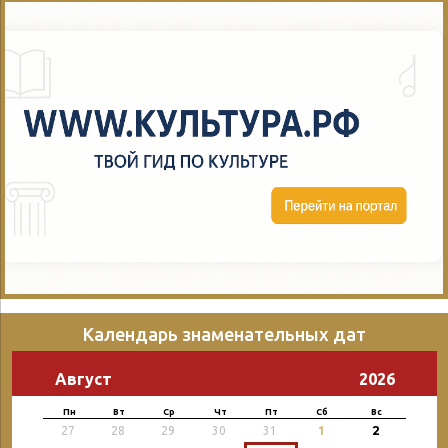
Календарь знаменательных дат
Август
2026
Пн
Вт
Ср
Чт
Пт
Сб
Вс
2
27
28
29
30
31
1