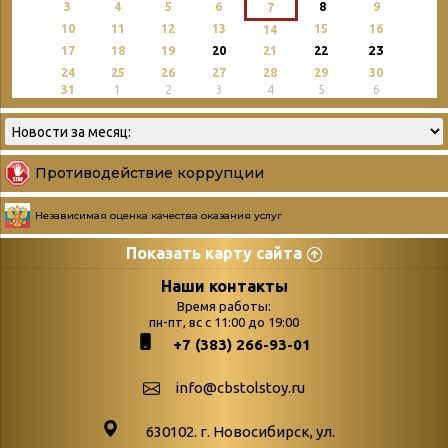
3
4
5
6
8
9
7
10
11
12
13
15
16
14
23
17
18
19
20
21
22
24
25
26
27
28
29
30
31
1
2
3
4
5
6
Противодействие коррупции
Независимая оценка качества оказания услуг
Показать карту сайта
Страницы
Категории
Наши контакты
Время работы:
Главная
пн-пт, вс с 11:00 до 19:00
Бюллетень новых
+7 (383) 266-93-01
podvedenie-itogov-festivalya-
поступлений
paskhalnaya-palitra
Война. Народ.
info@cbstolstoy.ru
Друзья фестиваля и библиотеки
Победа.
630102. г. Новосибирск, ул.
Антикоррупция
«Истории