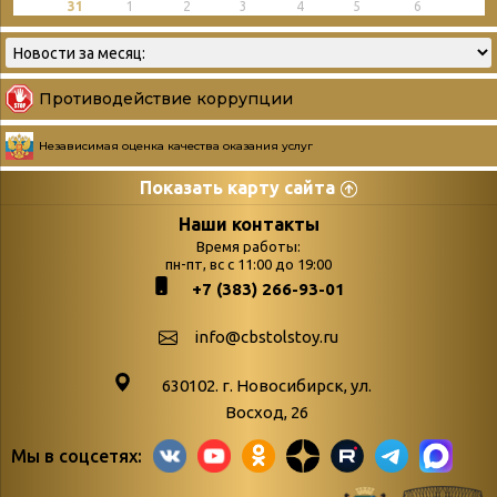
31
1
2
3
4
5
6
Противодействие коррупции
Независимая оценка качества оказания услуг
Показать карту сайта
Страницы
Категории
Наши контакты
Время работы:
Главная
пн-пт, вс с 11:00 до 19:00
Бюллетень новых
+7 (383) 266-93-01
podvedenie-itogov-festivalya-
поступлений
paskhalnaya-palitra
Война. Народ.
info@cbstolstoy.ru
Друзья фестиваля и библиотеки
Победа.
630102. г. Новосибирск, ул.
Антикоррупция
«Истории
Восход, 26
Афиша
свидетели
Мы в соцсетях:
Библионочь – как ярмарка точь-в-
живые»