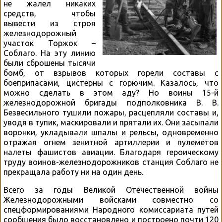
не жалел никаких
средств, чтобы
вывести из строя
железнодорожный
участок Торжок –
Соблаго. На эту линию
были сброшены тысячи
бомб, от взрывов которых горели составы с
боеприпасами, цистерны с горючим. Казалось, что
можно сделать в этом аду? Но воины 15-й
железнодорожной бригады подполковника В. В.
Безвесильного тушили пожары, расцепляли составы и,
уводя в тупик, маскировали и прятали их. Они засыпали
воронки, укладывали шпалы и рельсы, одновременно
отражая огнем зенитной артиллерии и пулеметов
налеты фашистов авиации. Благодаря героическому
труду воинов-железнодорожников станция Соблаго не
прекращала работу ни на один день.
Всего за годы Великой Отечественной войны
Железнодорожными войсками совместно со
спецформированиями Народного комиссариата путей
сообщения было восстановлено и построено почти 120