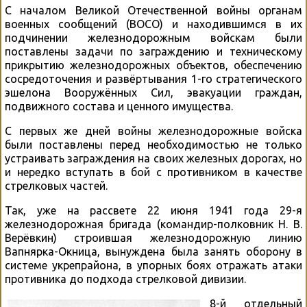
С началом Великой Отечественной войны органам
военных сообщений (ВОСО) и находившимся в их
подчинении железнодорожным войскам были
поставлены задачи по заграждению и техническому
прикрытию железнодорожных объектов, обеспечению
сосредоточения и развёртывания 1-го стратегического
эшелона Вооружённых Сил, эвакуации граждан,
подвижного состава и ценного имущества.
С первых же дней войны железнодорожные войска
были поставлены перед необходимостью не только
устраивать заграждения на своих железных дорогах, но
и нередко вступать в бой с противником в качестве
стрелковых частей.
Так, уже на рассвете 22 июня 1941 года 29-я
железнодорожная бригада (командир-полковник Н. В.
Верёвкин) строившая железнодорожную линию
Вапнярка-Окница, вынуждена была занять оборону в
системе укрепрайона, в упорных боях отражать атаки
противника до подхода стрелковой дивизии.
8-й отдельный