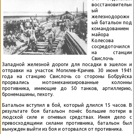
восстановительн
ый
железнодорожн
ый батальон под
командованием
майора
Колесова
сосредоточился
на станции
Свислочь
Западной железной дороги для посадки в эшелон и
отправки на участок Могилев-Кричев. 30 июня 1941
года на станцию Свислочь со стороны Бобруйска
прорвались мотомеханизированные колонны
противника, имеющие до 50 танков, артиллерию,
бронемашины, пехоту.
Батальон вступил в бой, который длился 15 часов. В
результате боя батальон понёс большие потери в
людской силе и огневых средствах. Имея дело с
превосходящими силами противника, батальон был
вынужден выйти из боя и оторвался от противника.