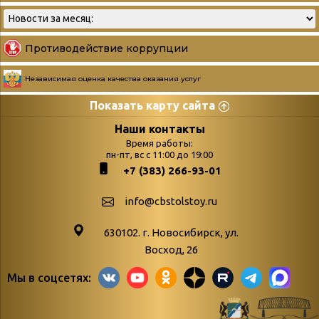
Противодействие коррупции
Независимая оценка качества оказания услуг
Показать карту сайта
Страницы
Категории
Наши контакты
Время работы:
Главная
пн-пт, вс с 11:00 до 19:00
Бюллетень новых
+7 (383) 266-93-01
podvedenie-itogov-festivalya-
поступлений
paskhalnaya-palitra
Война. Народ.
info@cbstolstoy.ru
Друзья фестиваля и библиотеки
Победа.
630102. г. Новосибирск, ул.
Антикоррупция
«Истории
Восход, 26
Афиша
свидетели
Мы в соцсетях:
Библионочь – как ярмарка точь-в-
живые»
точь!
«Мне всё