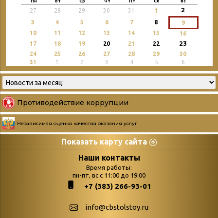
Пн
Вт
Ср
Чт
Пт
Сб
Вс
2
27
28
29
30
31
1
3
4
5
6
7
8
9
10
11
12
13
14
15
16
23
17
18
19
20
21
22
24
25
26
27
28
29
30
31
1
2
3
4
5
6
Противодействие коррупции
Независимая оценка качества оказания услуг
Показать карту сайта
Страницы
Категории
Наши контакты
Время работы:
Главная
пн-пт, вс с 11:00 до 19:00
Бюллетень новых
+7 (383) 266-93-01
podvedenie-itogov-festivalya-
поступлений
paskhalnaya-palitra
Война. Народ.
info@cbstolstoy.ru