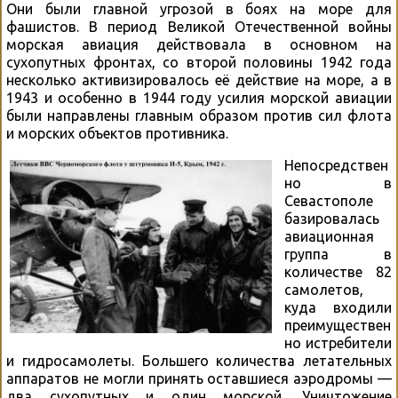
Они были главной угрозой в боях на море для
фашистов. В период Великой Отечественной войны
морская авиация действовала в основном на
сухопутных фронтах, со второй половины 1942 года
несколько активизировалось её действие на море, а в
1943 и особенно в 1944 году усилия морской авиации
были направлены главным образом против сил флота
и морских объектов противника.
Непосредствен
но в
Севастополе
базировалась
авиационная
группа в
количестве 82
самолетов,
куда входили
преимуществен
но истребители
и гидросамолеты. Большего количества летательных
аппаратов не могли принять оставшиеся аэродромы —
два сухопутных и один морской. Уничтожение