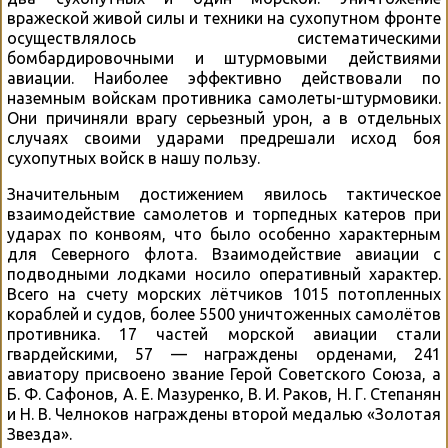
вражеской живой силы и техники на сухопутном фронте
осуществлялось систематическими
бомбардировочными и штурмовыми действиями
авиации. Наиболее эффективно действовали по
наземным войскам противника самолеты-штурмовики.
Они причиняли врагу серьезный урон, а в отдельных
случаях своими ударами предрешали исход боя
сухопутных войск в нашу пользу.
Значительным достижением явилось тактическое
взаимодействие самолетов и торпедных катеров при
ударах по конвоям, что было особенно характерным
для Северного флота. Взаимодействие авиации с
подводными лодками носило оперативный характер.
Всего на счету морских лётчиков 1015 потопленных
кораблей и судов, более 5500 уничтоженных самолётов
противника. 17 частей морской авиации стали
гвардейскими, 57 — награждены орденами, 241
авиатору присвоено звание Герой Советского Союза, а
Б. Ф. Сафонов, А. Е. Мазуренко, В. И. Раков, Н. Г. Степанян
и Н. В. Челноков награждены второй медалью «Золотая
Звезда».