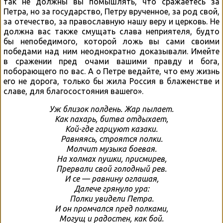
так не должны вы помышлять, что сражаетесь за
Петра, но за государство, Петру врученное, за род свой,
за отечество, за православную нашу веру и церковь. Не
должна вас также смущать слава неприятеля, будто
бы непобедимого, которой ложь вы сами своими
победами над ним неоднократно доказывали. Имейте
в сражении пред очами вашими правду и бога,
поборающего по вас. А о Петре ведайте, что ему жизнь
его не дорога, только бы жила Россия в блаженстве и
славе, для благосостояния вашего».
Уж близок полдень. Жар пылает.
Как пахарь, битва отдыхает,
Кой-где гарцуют казаки.
Равняясь, строятся полки.
Молчит музыка боевая.
На холмах пушки, присмирев,
Прервали свой голодный рев.
И се — равнину оглашая,
Далече грянуло ура:
Полки увидели Петра.
И он промчался пред полками,
Могущ и радостен, как бой.