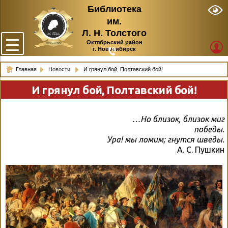
Библиотека
им.
Л. Н. Толстого
Октябрьский район
г. Новосибирск
Главная
Новости
И грянул бой, Полтавский бой!
И грянул бой, Полтавский бой!
…Но близок, близок миг
победы.
Ура! мы ломим; гнутся шведы.
А. С. Пушкин