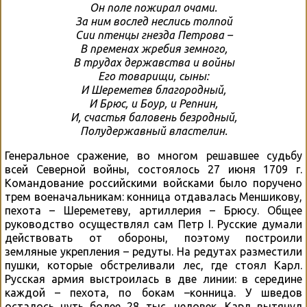
Он поле пожирал очами.
За ним вослед неслись толпой
Сии птенцы гнезда Петрова –
В пременах жребия земного,
В трудах державства и войны
Его товарищи, сыны:
И Шереметев благородный,
И Брюс, и Боур, и Репнин,
И, счастья баловень безродный,
Полудержавный властелин.
Генеральное сражение, во многом решавшее судьбу
всей Северной войны, состоялось 27 июня 1709 г.
Командование российскими войсками было поручено
трем военачальникам: конница отдавалась Меншикову,
пехота – Шереметеву, артиллерия – Брюсу. Общее
руководство осуществлял сам Петр I. Русские думали
действовать от обороны, поэтому построили
земляные укрепления – редуты. На редутах разместили
пушки, которые обстреливали лес, где стоял Карл.
Русская армия выстроилась в две линии: в середине
каждой – пехота, по бокам –конница. У шведов
осталось чуть более 28 тыс. человек. Карл вытянул