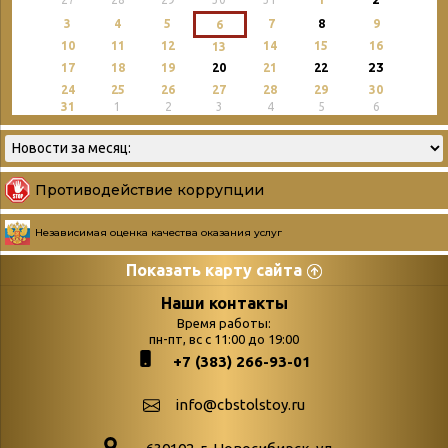
3
4
5
7
8
9
6
10
11
12
14
15
16
13
23
17
18
19
20
21
22
24
25
26
27
28
29
30
31
1
2
3
4
5
6
Противодействие коррупции
Независимая оценка качества оказания услуг
Показать карту сайта
Страницы
Категории
Наши контакты
Время работы:
Главная
пн-пт, вс с 11:00 до 19:00
Бюллетень новых
+7 (383) 266-93-01
podvedenie-itogov-festivalya-
поступлений
paskhalnaya-palitra
Война. Народ.
info@cbstolstoy.ru
Друзья фестиваля и библиотеки
Победа.