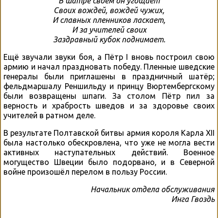
В шатре своем он угощает
Своих вождей, вождей чужих,
И славных пленников ласкает,
И за учителей своих
Заздравный кубок поднимает.
Ещё звучали звуки боя, а Пётр I вновь построил свою
армию и начал праздновать победу. Пленные шведские
генералы были приглашены в праздничный шатёр;
фельдмаршалу Реншильду и принцу Вюртембергскому
были возвращены шпаги. За столом Пётр пил за
верность и храбрость шведов и за здоровье своих
учителей в ратном деле.
В результате Полтавской битвы армия короля Карла XII
была настолько обескровлена, что уже не могла вести
активных наступательных действий. Военное
могущество Швеции было подорвано, и в Северной
войне произошёл перелом в пользу России.
Начальник отдела обслуживания
Инга Гвоздь