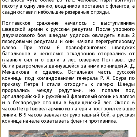
пехоту в одну линию, всадников поставил с флангов, а
сзади оставил небольшие резервные отряды.
Полтавское сражение началось с выступлением
шведской армии к русским редутам. После упорного
двухчасового боя шведам удалось овладеть лишь 2
передовыми редутами и они начали перегруппировку
влево. При этом 6 правофланговых шведских
батальонов и несколько эскадронов оторвались от
главных сил и отошли в лес севернее Полтавы, где
были разгромлены двинувшейся за ними конницей А. Д.
Меншикова и сдались. Остальная часть русской
конницы под командованием генерала Р. Х. Боура по
приказу Петра I стала отходить к лагерю. Шведы
прорвались между редутами, но попали под
артиллерийский и ружейный фланговый огонь из лагеря
и в беспорядке отошли в Будищенский лес. Около 6
часов Петр I вывел армию из лагеря и построил ее в две
линии. В 9 часов завязался рукопашный бой, а русская
конница начала охватывать фланги противника.