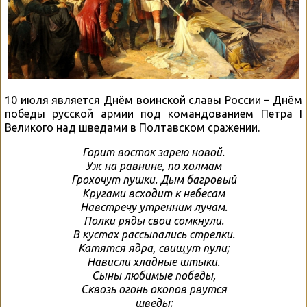
10 июля является Днём воинской славы России – Днём
победы русской армии под командованием Петра I
Великого над шведами в Полтавском сражении.
Горит восток зарею новой.
Уж на равнине, по холмам
Грохочут пушки. Дым багровый
Кругами всходит к небесам
Навстречу утренним лучам.
Полки ряды свои сомкнули.
В кустах рассыпались стрелки.
Катятся ядра, свищут пули;
Нависли хладные штыки.
Сыны любимые победы,
Сквозь огонь окопов рвутся
шведы;