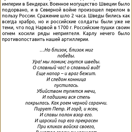
империи в Бендерах. Военное могущество Швеции было
подорвано, и в Северной войне произошел перелом в
пользу России. Сражение шло 2 часа. Шведы бились как
всегда храбро, но и российские солдаты были уже не
теми, что под Нарвой в 1700 г. Российские пушки своим
огнем косили ряды неприятеля. Карлу нечего было
противопоставить нашей артиллерии.
…Но близок, близок миг
победы.
Ура! мы ломим; гнутся шведы.
О славный час! о славный вид!
Еще напор – и враг бежит.
И следом конница
пустилась.
Убийством тупятся мечи,
И падшими вся степь
покрылась. Как роем черной саранчи.
Пирует Петр. И горд, и ясен,
И славы полон взор его.
И царский пир его прекрасен
При кликах войска своего,