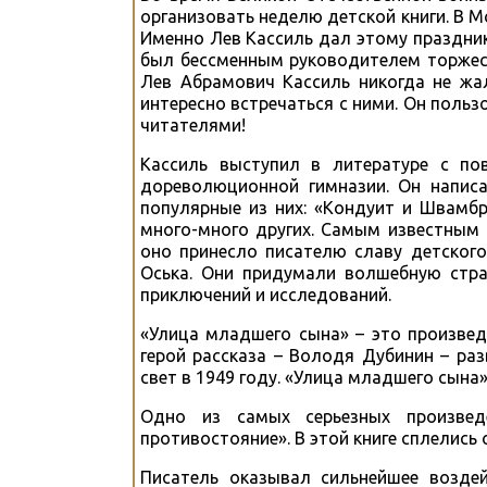
организовать неделю детской книги. В М
Именно Лев Кассиль дал этому праздник
был бессменным руководителем торжест
Лев Абрамович Кассиль никогда не жал
интересно встречаться с ними. Он пол
читателями!
Кассиль выступил в литературе с по
дореволюционной гимназии. Он написа
популярные из них: «Кондуит и Швамбр
много-много других. Самым известным 
оно принесло писателю славу детского
Оська. Они придумали волшебную стра
приключений и исследований.
«Улица младшего сына» – это произвед
герой рассказа – Володя Дубинин – ра
свет в 1949 году. «Улица младшего сына»
Одно из самых серьезных произвед
противостояние». В этой книге сплелись
Писатель оказывал сильнейшее воздей