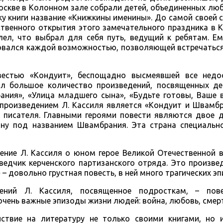
оскве в Колонном зале собрали детей, объединенных люб
у книги название «Книжкины именины». До самой своей 
венного открытия этого замечательного праздника в К
ел, что выбрал для себя путь, ведущий к ребятам. Ем
ьзовался каждой возможностью, позволяющей встречатьс
вестью «Кондуит», беспощадно высмеявшей все недо
л большое количество произведений, посвященных де
ания», «Улица младшего сына», «Будьте готовы, Ваше 
произведением Л. Кассиля является «Кондуит и Швамбр
 писателя. Главными героями повести являются двое д
ну под названием Швамбрания. Эта страна специальн
ение Л. Кассиля о юном герое Великой Отечественной 
зведчик керченского партизанского отряда. Это произв
 – довольно грустная повесть, в ней много трагических э
ений Л. Кассиля, посвященное подросткам, – пове
 очень важные эпизоды жизни людей: война, любовь, смер
ствие на литературу не только своими книгами, но 