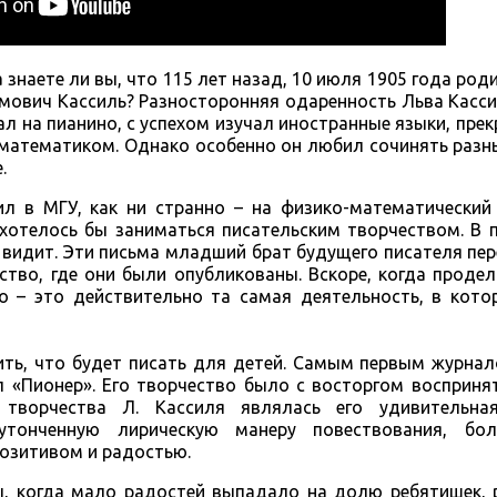
 знаете ли вы, что 115 лет назад, 10 июля 1905 года род
амович Кассиль? Разносторонняя одаренность Льва Касс
ал на пианино, с успехом изучал иностранные языки, прек
атематиком. Однако особенно он любил сочинять разны
.
л в МГУ, как ни странно – на физико-математический 
ь хотелось бы заниматься писательским творчеством. В
й видит. Эти письма младший брат будущего писателя пе
ство, где они были опубликованы. Вскоре, когда проде
о – это действительно та самая деятельность, в кото
ить, что будет писать для детей. Самым первым журна
л «Пионер». Его творчество было с восторгом восприн
 творчества Л. Кассиля являлась его удивительна
утонченную лирическую манеру повествования, бол
озитивом и радостью.
ы, когда мало радостей выпадало на долю ребятишек, 