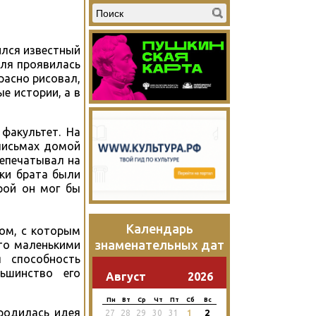
ился известный
иля проявилась
расно рисовал,
е истории, а в
факультет. На
 письмах домой
репечатывал на
лки брата были
рой он мог бы
Календарь
лом, с которым
знаменательных дат
ято маленькими
я способность
ьшинство его
Август
2026
Пн
Вт
Ср
Чт
Пт
Сб
Вс
родилась идея
2
27
28
29
30
31
1