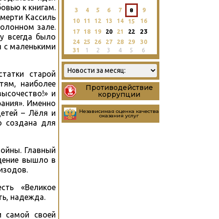
овью к книгам.
3
4
5
6
7
8
9
смерти Кассиль
10
11
12
13
14
16
15
олонном зале.
23
17
18
19
20
21
22
у всегда было
24
25
26
27
28
29
30
я с маленькими
31
1
2
3
4
5
6
статки старой
тям, наиболее
Противодействие
высочество!» и
коррупции
ания». Именно
Независимая оценка качества
етей – Лёля и
оказания услуг
о создана для
войны. Главный
едение вышло в
пизодов.
сть «Великое
ть, надежда.
и самой своей