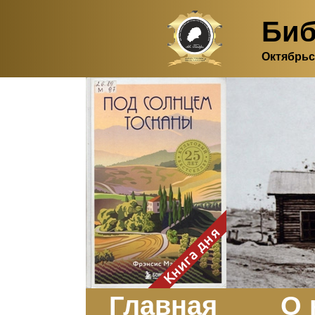
Биб
Октябрьс
Здесь, в своем
итальянском доме, я вновь
испытала первичную
радость единения с
природой. Дом открыт
для бабочек, стрекоз, пчёл
или всех, кто пожелает
влететь в одно окно и
вылететь из другого. Едим
мы почти всегда во
дворе. Во мне настолько
возродился здравый
смысл моей матери -
умение наслаждаться
настоящим и не спешить, -
Книга дня
что даже нашлось время
отполировать до блеска
оконное стекло.
Заказать
Главная
О 