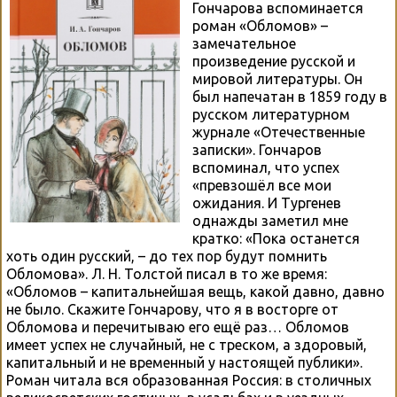
Гончарова вспоминается
роман «Обломов» –
замечательное
произведение русской и
мировой литературы. Он
был напечатан в 1859 году в
русском литературном
журнале «Отечественные
записки». Гончаров
вспоминал, что успех
«превзошёл все мои
ожидания. И Тургенев
однажды заметил мне
кратко: «Пока останется
хоть один русский, – до тех пор будут помнить
Обломова». Л. Н. Толстой писал в то же время:
«Обломов – капитальнейшая вещь, какой давно, давно
не было. Скажите Гончарову, что я в восторге от
Обломова и перечитываю его ещё раз… Обломов
имеет успех не случайный, не с треском, а здоровый,
капитальный и не временный у настоящей публики».
Роман читала вся образованная Россия: в столичных