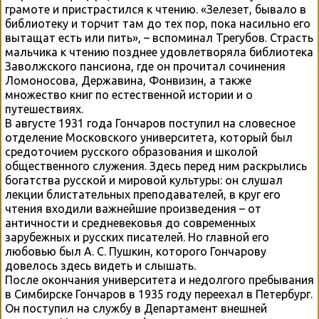
грамоте и пристрастился к чтению. «Зелезет, бывало в
библиотеку и торчит там до тех пор, пока насильно его
вытащат есть или пить», – вспоминал Трегубов. Страсть
мальчика к чтению позднее удовлетворяла библиотека
Заволжского пансиона, где он прочитал сочинения
Ломоносова, Державина, Фонвизин, а также
множество книг по естественной истории и о
путешествиях.
В августе 1931 года Гончаров поступил на словесное
отделение Московского университета, который был
средоточием русского образования и школой
общественного служения. Здесь перед ним раскрылись
богатства русской и мировой культуры: он слушал
лекции блистательных преподавателей, в круг его
чтения входили важнейшие произведения – от
античности и средневековья до современных
зарубежных и русских писателей. Но главной его
любовью был А. С. Пушкин, которого Гончарову
довелось здесь видеть и слышать.
После окончания университета и недолгого пребывания
в Симбирске Гончаров в 1935 году переехал в Петербург.
Он поступил на службу в Департамент внешней