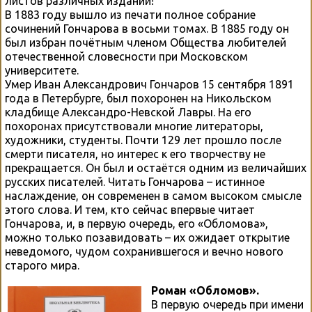
листов различных изданий!
В 1883 году вышло из печати полное собрание
сочинений Гончарова в восьми томах. В 1885 году он
был избран почётным членом Общества любителей
отечественной словесности при Московском
университете.
Умер Иван Александрович Гончаров 15 сентября 1891
года в Петербурге, был похоронен на Никольском
кладбище Александро-Невской Лавры. На его
похоронах присутствовали многие литераторы,
художники, студенты. Почти 129 лет прошло после
смерти писателя, но интерес к его творчеству не
прекращается. Он был и остаётся одним из величайших
русских писателей. Читать Гончарова – истинное
наслаждение, он современен в самом высоком смысле
этого слова. И тем, кто сейчас впервые читает
Гончарова, и, в первую очередь, его «Обломова»,
можно только позавидовать – их ожидает открытие
неведомого, чудом сохранившегося и вечно нового
старого мира.
Роман «Обломов».
В первую очередь при имени