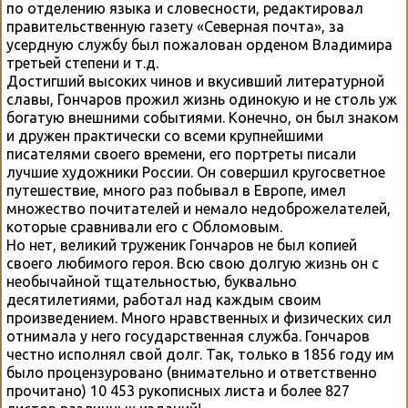
по отделению языка и словесности, редактировал
правительственную газету «Северная почта», за
усердную службу был пожалован орденом Владимира
третьей степени и т.д.
Достигший высоких чинов и вкусивший литературной
славы, Гончаров прожил жизнь одинокую и не столь уж
богатую внешними событиями. Конечно, он был знаком
и дружен практически со всеми крупнейшими
писателями своего времени, его портреты писали
лучшие художники России. Он совершил кругосветное
путешествие, много раз побывал в Европе, имел
множество почитателей и немало недоброжелателей,
которые сравнивали его с Обломовым.
Но нет, великий труженик Гончаров не был копией
своего любимого героя. Всю свою долгую жизнь он с
необычайной тщательностью, буквально
десятилетиями, работал над каждым своим
произведением. Много нравственных и физических сил
отнимала у него государственная служба. Гончаров
честно исполнял свой долг. Так, только в 1856 году им
было процензуровано (внимательно и ответственно
прочитано) 10 453 рукописных листа и более 827