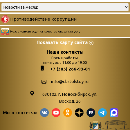
Противодействие коррупции
Независимая оценка качества оказания услуг
Показать карту сайта
Страницы
Категории
Наши контакты
Время работы:
Главная
пн-пт, вс с 11:00 до 19:00
Бюллетень новых
+7 (383) 266-93-01
podvedenie-itogov-festivalya-
поступлений
paskhalnaya-palitra
Война. Народ.
info@cbstolstoy.ru
Друзья фестиваля и библиотеки
Победа.
630102. г. Новосибирск, ул.
Антикоррупция
«Истории
Восход, 26
Афиша
свидетели
Мы в соцсетях:
Библионочь – как ярмарка точь-в-
живые»
точь!
«Мне всё