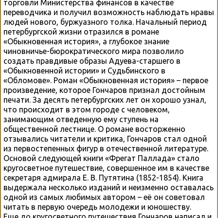
торговли Министерства финансов в качестве
переводчика и получил возможность наблюдать нравы
людей нового, буржуазного толка. Начальный период
петербургской жизни отразился в романе
«Обыкновенная история», а глубокое знание
чиновничье-бюрократического мира позволило
создать правдивые образы Адуева-старшего в
«Обыкновенной истории» и Судьбинского в
«Обломове». Роман «Обыкновенная история» – первое
произведение, которое Гончаров признал достойным
печати. За десять петербургских лет он хорошо узнал,
что происходит в этом городе с человеком,
занимающим отведенную ему ступень на
общественной лестнице. О романе восторженно
отзывались читатели и критика, Гончаров стал одной
из первостепенных фигур в отечественной литературе.
Основой следующей книги «Фрегат Паллада» стало
кругосветное путешествие, совершенное им в качестве
секретаря адмирала Е. В. Путятина (1852-1854). Книга
выдержала несколько изданий и неизменно оставалась
одной из самых любимых автором – её он советовал
читать в первую очередь молодежи и юношеству.
Еще до кругосветного путешествия Гончаров написал и