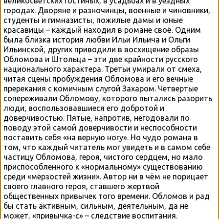
великосветских гостиных, в усадьбах и в уездных
городах. Дворяне и разночинцы, военные и чиновники,
студенты и гимназисты, пожилые дамы и юные
красавицы – каждый находил в романе своё. Одним
была близка история любви Ильи Ильича и Ольги
Ильинской, других приводили в восхищение образы
Обломова и Штольца – эти две крайности русского
национального характера. Третьи умирали от смеха,
читая сцены пробуждения Обломова и его вечные
пререкания с комичным слугой Захаром. Четвертые
сопереживали Обломову, которого пытались разорить
люди, воспользовавшиеся его добротой и
доверчивостью. Пятые, напротив, негодовали по
поводу этой самой доверчивости и неспособности
поставить себя «на верную ногу». Но чудо романа в
том, что каждый читатель мог увидеть и в самом себе
частицу Обломова, героя, чистого сердцем, но мало
приспособленного к «нормальному» существованию
среди «мерзостей жизни». Автор ни в чём не порицает
своего главного героя, ставшего жертвой
общественных привычек того времени. Обломов и рад
бы стать активным, сильным, деятельным, да не
может, «привычка-с» – следствие воспитания.