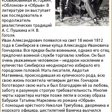
«Обыкновенная история»,
«Обломов» и «Обрыв». В
литературе он выступает
как последователь и
продолжатель
реалистических традиций
А. С. Пушкина и Н. В.
Гоголя.
Иван Александрович появился на свет 18 июня 1812
года в Симбирске в семье купца Александра Ивановича
Гончарова. Все предки были военными, однако его отец
предпочел военной службе торговлю хлебом. Он был
очень уважаемым человеком – недаром население и
купечество Симбирска неоднократно избирало его
городским головой. Мать писателя, Авдотья
Матвеевна, происходившая из купеческого рода, всю
свою жизнь посвятила четверым детям. Гончаров
боготворил свою мать и был благодарен ей за любовь,
заботу и разумную строгую требовательность. Многие
черты характера матери позже легли в основу образа
бабушки Татьяны Марковны из романа «Обрыв».
С помощью крёстного Николая Трегубова, дворянина и
морского офицера, шестилетний Ванечка выучился