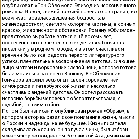
опубликовал «Сон Обломова. Эпизод из неоконченного
романа». Новой, свежей поэзией повеяло со страниц, во
всём чувствовалась душевная бодрость: в
жизнерадостном, светлом колорите картины, в сочных
красках, живописности обстановки. Роману «Обломов»
предстояло вырабатываться ещё восемь лет,
постепенно он созревал во всех деталях. Гончаров
писал книгу в родном городе, и в этом счастливом
времени было всё: радость первого литературного
успеха, пленительные воспоминания детства, сияющее
лицо матери и воркование слепой няни, которая готова
была молиться на своего Ванюшу. В «Обломова»
Гончаров вложил весь опыт своей сорокалетней
симбирской и петербургской жизни и несколько
счастливых видений детства. Он хотел рассказать
историю борьбы человека с обстоятельствами, с
судьбой, с самим собой.
Потом был написан и опубликован роман «Обрыв», в
котором автор выразил своё понимание жизни, мысли
о России и надежды на её будущее. Жизнь писателя
складывалась удачно: он получал чины, был избран
членом-корреспондентом Российской Академии наук