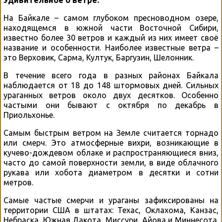
Удивительное о ветре.
На Байкале – самом глубоком пресноводном озере,
находящемся в южной части Восточной Сибири,
известно более 30 ветров и каждый из них имеет своё
название и особенности. Наиболее известные ветра –
это Верховик, Сарма, Култук, Баргузин, Шелонник.
В течение всего года в разных районах Байкала
наблюдается от 18 до 148 штормовых дней. Сильных
ураганных ветров около двух десятков. Особенно
частыми они бывают с октября по декабрь в
Приольхонье.
Самым быстрым ветром на Земле считается торнадо
или смерч. Это атмосферные вихри, возникающие в
кучево-дождевом облаке и распространяющиеся вниз,
часто до самой поверхности земли, в виде облачного
рукава или хобота диаметром в десятки и сотни
метров.
Самые частые смерчи и ураганы зафиксированы на
территории США в штатах: Техас, Оклахома, Канзас,
Небраска, Южная Дакота, Миссури, Айова и Миннесота.