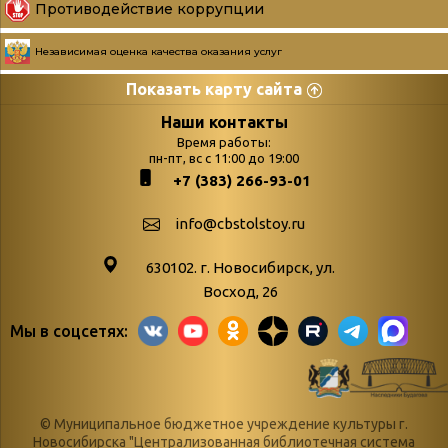
Противодействие коррупции
Независимая оценка качества оказания услуг
Показать карту сайта
Страницы
Категории
Наши контакты
Время работы:
Главная
пн-пт, вс с 11:00 до 19:00
Бюллетень новых
+7 (383) 266-93-01
podvedenie-itogov-festivalya-
поступлений
paskhalnaya-palitra
Война. Народ.
info@cbstolstoy.ru
Друзья фестиваля и библиотеки
Победа.
630102. г. Новосибирск, ул.
Антикоррупция
«Истории
Восход, 26
Афиша
свидетели
Мы в соцсетях:
Библионочь – как ярмарка точь-в-
живые»
точь!
«Мне всё
Библиотекарям
снятся
© Муниципальное бюджетное учреждение культуры г.
Конференции, семинары,
военной поры
Новосибирска "Централизованная библиотечная система