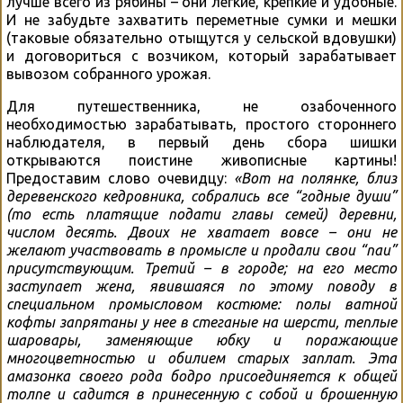
лучше всего из рябины – они легкие, крепкие и удобные.
И не забудьте захватить переметные сумки и мешки
(таковые обязательно отыщутся у сельской вдовушки)
и договориться с возчиком, который зарабатывает
вывозом собранного урожая.
Для путешественника, не озабоченного
необходимостью зарабатывать, простого стороннего
наблюдателя, в первый день сбора шишки
открываются поистине живописные картины!
Предоставим слово очевидцу:
«Вот на полянке, близ
деревенского кедровника, собрались все “годные души”
(то есть платящие подати главы семей) деревни,
числом десять. Двоих не хватает вовсе – они не
желают участвовать в промысле и продали свои “паи”
присутствующим. Третий – в городе; на его место
заступает жена, явившаяся по этому поводу в
специальном промысловом костюме: полы ватной
кофты запрятаны у нее в стеганые на шерсти, теплые
шаровары, заменяющие юбку и поражающие
многоцветностью и обилием старых заплат. Эта
амазонка своего рода бодро присоединяется к общей
толпе и садится в принесенную с собой и брошенную