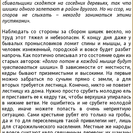
сбивальщики сходятся на соседних деревьях, так что
шишки одного залетают в район другого. Но ни ссор, ни
споров не слыхать – некогда заниматься этими
пустяками».
Наблюдать со стороны за сбором шишек весело, но
труд этот тяжел и небезопасен. К концу дня даже у
бывалых промысловиков ломит спины и мышцы, а у
человек изнеженный, городской и вовсе будет разбит
напрочь. Как поэтично описывал это состояние один из
старых авторов:
«долго потом в каждой мышце будут
чувствоваться шишки»
. В зависимости от местности,
кедры бывают приземистыми и высокими. На первые
можно забраться по сучьям прямо с земли, а для
вторых требуется лестница. Конечно, никто не повезет
лестницу из дома. Нужно просто срубить молодую ель
и приставить ее к кедру так, чтобы верхушка упиралась
в нижние ветви. Не ошибитесь и не срубите молодой
кедр, иначе можете попасть в очень неприятную
ситуацию. Сами крестьяне рубят его только на гробы,
да и то для переселенцев такой привилегии нет, лишь
для старожильческого населения. Местные же народы
и вовсе считают кедр священным деревом: их шаманы