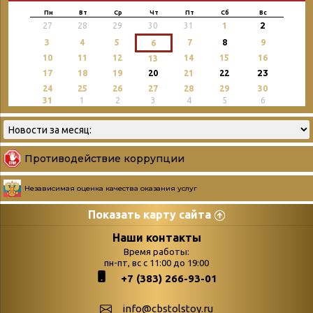
Пн
Вт
Ср
Чт
Пт
Сб
Вс
2
27
28
29
30
31
1
3
4
5
7
8
9
6
10
11
12
14
15
16
13
23
17
18
19
20
21
22
24
25
26
27
28
29
30
31
1
2
3
4
5
6
Противодействие коррупции
Независимая оценка качества оказания услуг
Показать карту сайта
Страницы
Категории
Наши контакты
Время работы:
Главная
пн-пт, вс с 11:00 до 19:00
Бюллетень новых
+7 (383) 266-93-01
podvedenie-itogov-festivalya-
поступлений
paskhalnaya-palitra
Война. Народ.
info@cbstolstoy.ru