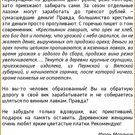
зато приезжают забирать сами. За сезон отдельные
лазоки могут заработать до трёхсот рублей –
сумасшедшие деньги! Правда, большинство крестьян
эти деньги просто прогуливают. С горечью пишет о том
современник:
«Крестьянин говорит, что орех не хлеб,
его Бог дал и потому, что урожай с неба свалился, он не
жалеет денег, вырученных от продажи ореха; деньги за
орех почти целиком пропиваются; в казенных лавках, во
время урожая и задолго до сбора, продажа вина резко
увеличивается…. Тянутся в деревни крупные скупщики,
приезжающие издалека, из Пермской и Вятской
губерний, и начинается горячка, после которой ничего,
кроме похмелья не остается».
Но вы-то человек образованный! Вы на обратную
дорогу в свой век зарабатываете и не собираетесь
шляться по винным лавкам. Правда?
Не забудьте только вдовушке, вас приютившей,
подарок на память оставить. Деревенские женщины
очень любят яркие цветастые платки. Рекомендую!
Игорь Маранин