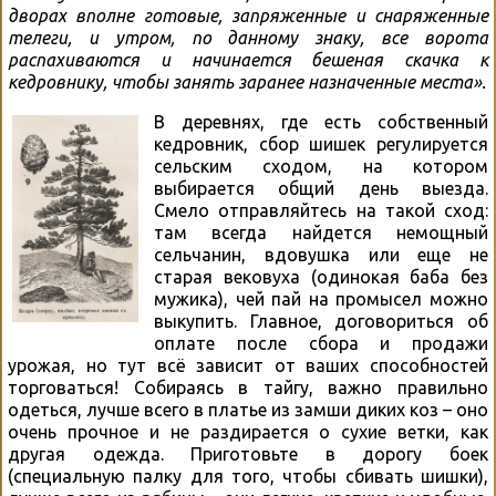
дворах вполне готовые, запряженные и снаряженные
телеги, и утром, по данному знаку, все ворота
распахиваются и начинается бешеная скачка к
кедровнику, чтобы занять заранее назначенные места».
В деревнях, где есть собственный
кедровник, сбор шишек регулируется
сельским сходом, на котором
выбирается общий день выезда.
Смело отправляйтесь на такой сход:
там всегда найдется немощный
сельчанин, вдовушка или еще не
старая вековуха (одинокая баба без
мужика), чей пай на промысел можно
выкупить. Главное, договориться об
оплате после сбора и продажи
урожая, но тут всё зависит от ваших способностей
торговаться! Собираясь в тайгу, важно правильно
одеться, лучше всего в платье из замши диких коз – оно
очень прочное и не раздирается о сухие ветки, как
другая одежда. Приготовьте в дорогу боек
(специальную палку для того, чтобы сбивать шишки),