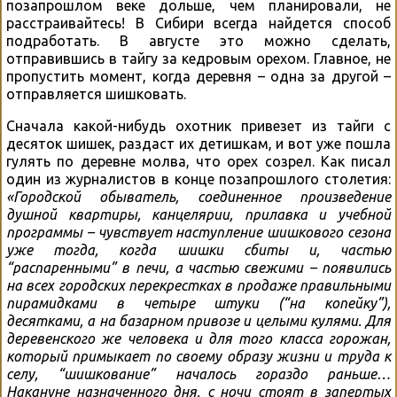
позапрошлом веке дольше, чем планировали, не
расстраивайтесь! В Сибири всегда найдется способ
подработать. В августе это можно сделать,
отправившись в тайгу за кедровым орехом. Главное, не
пропустить момент, когда деревня – одна за другой –
отправляется шишковать.
Сначала какой-нибудь охотник привезет из тайги с
десяток шишек, раздаст их детишкам, и вот уже пошла
гулять по деревне молва, что орех созрел. Как писал
один из журналистов в конце позапрошлого столетия:
«Городской обыватель, соединенное произведение
душной квартиры, канцелярии, прилавка и учебной
программы – чувствует наступление шишкового сезона
уже тогда, когда шишки сбиты и, частью
“распаренными” в печи, а частью свежими – появились
на всех городских перекрестках в продаже правильными
пирамидками в четыре штуки (“на копейку”),
десятками, а на базарном привозе и целыми кулями. Для
деревенского же человека и для того класса горожан,
который примыкает по своему образу жизни и труда к
селу, “шишкование” началось гораздо раньше…
Накануне назначенного дня, с ночи стоят в запертых