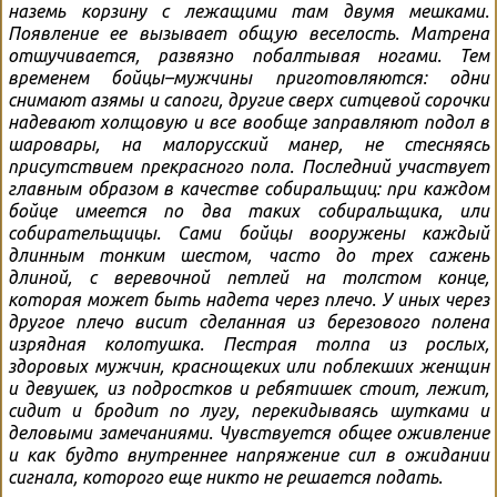
наземь корзину с лежащими там двумя мешками.
Появление ее вызывает общую веселость. Матрена
отшучивается, развязно побалтывая ногами. Тем
временем бойцы–мужчины приготовляются: одни
снимают азямы и сапоги, другие сверх ситцевой сорочки
надевают холщовую и все вообще заправляют подол в
шаровары, на малорусский манер, не стесняясь
присутствием прекрасного пола. Последний участвует
главным образом в качестве собиральщиц: при каждом
бойце имеется по два таких собиральщика, или
собирательщицы. Сами бойцы вооружены каждый
длинным тонким шестом, часто до трех сажень
длиной, с веревочной петлей на толстом конце,
которая может быть надета через плечо. У иных через
другое плечо висит сделанная из березового полена
изрядная колотушка. Пестрая толпа из рослых,
здоровых мужчин, краснощеких или поблекших женщин
и девушек, из подростков и ребятишек стоит, лежит,
сидит и бродит по лугу, перекидываясь шутками и
деловыми замечаниями. Чувствуется общее оживление
и как будто внутреннее напряжение сил в ожидании
сигнала, которого еще никто не решается подать.