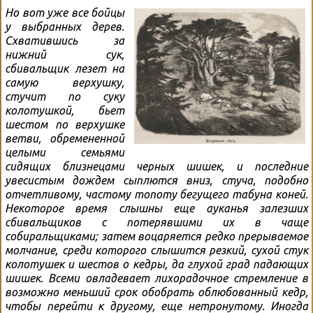
Но вот уже все бойцы
у выбранных дерев.
Схватившись за
нижний сук,
сбивальщик лезет на
самую верхушку,
стучит по суку
колотушкой, бьет
шестом по верхушке
ветви, обремененной
целыми семьями
сидящих близнецами черных шишек, и последние
увесистым дождем сыплются вниз, стуча, подобно
отчетливому, частому топоту бегущего табуна коней.
Некоторое время слышны еще ауканья залезших
сбивальщиков с потерявшими их в чаще
собиральщиками; затем воцаряется редко прерываемое
молчание, среди которого слышится резкий, сухой стук
колотушек и шестов о кедры, да глухой град падающих
шишек. Всеми овладевает лихорадочное стремление в
возможно меньший срок обобрать облюбованный кедр,
чтобы перейти к другому, еще нетронутому. Иногда