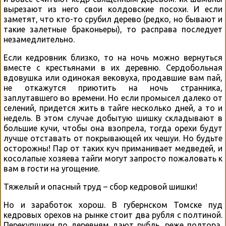
вырезают из него свои колдовские посохи. И если
заметят, что кто-то срубил дерево (редко, но бывают и
такие залетные браконьеры), то расправа последует
незамедлительно.
Если кедровник близко, то на ночь можно вернуться
вместе с крестьянами в их деревню. Сердобольная
вдовушка или одинокая вековуха, продавшие вам пай,
не откажутся приютить на ночь странника,
заплутавшего во времени. Но если промысел далеко от
селений, придется жить в тайге несколько дней, а то и
недель. В этом случае добытую шишку складывают в
большие кучи, чтобы она взопрела, тогда орехи будут
лучше отставать от покрывающей их чешуи. Но будьте
осторожны! Пар от таких куч приманивает медведей, и
косолапые хозяева тайги могут запросто пожаловать к
вам в гости на угощение.
Тяжелый и опасный труд – сбор кедровой шишки!
Но и заработок хорош. В губернском Томске пуд
кедровых орехов на рынке стоит два рубля с полтиной.
Перекупщики по деревням дают рубль, реже полтора,