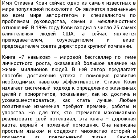
Имя Стивена Кови сейчас одно из самых известных в
мире популярной психологии. Он является признанным
во всем мире авторитетом и специалистом по
проблемам руководства, семьи и межличностных
отношений. В 1996 году Кови входил в число 25 самых
влиятельных людей США, а сейчас является
преподавателем, соучредителем и вице-
председателем совета директоров крупной компании.
Книга «7 навыков» – мировой бестселлер по теме
личностного роста, оказавший большое влияние на
жизни миллионов людей. В ней автор предлагает
способы достижения успеха с помощью развития
необходимых навыков эффективности. Стивен Кови
излагает системный подход к определению жизненных
целей и приоритетов, показывает, как их достичь и
усовершенствоваться, как стать лучше. Любые
позитивные изменения требуют времени, работы и
упорства. Но для тех, кто стремится максимально
реализовать свой потенциал, эта книга – дорожная
карта, верный и полезный помощник. Она написана
простым языком и содержит множество историй и
примеров из повседневной жизни. Каждый