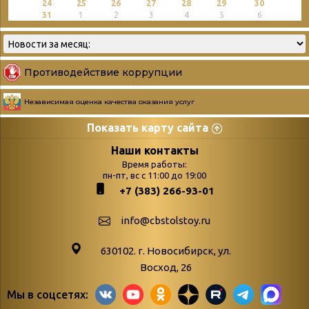
24
25
26
27
28
29
30
31
1
2
3
4
5
6
Противодействие коррупции
Независимая оценка качества оказания услуг
Показать карту сайта
Страницы
Категории
Наши контакты
Время работы:
Главная
пн-пт, вс с 11:00 до 19:00
Бюллетень новых
+7 (383) 266-93-01
podvedenie-itogov-festivalya-
поступлений
paskhalnaya-palitra
Война. Народ.
info@cbstolstoy.ru
Друзья фестиваля и библиотеки
Победа.
630102. г. Новосибирск, ул.
Антикоррупция
«Истории
Восход, 26
Афиша
свидетели
Мы в соцсетях:
Библионочь – как ярмарка точь-в-
живые»