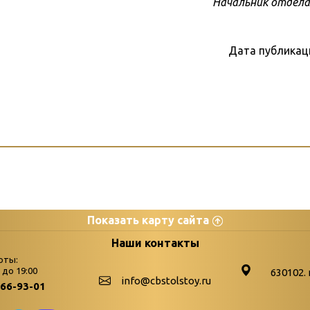
Начальник отдела
Дата публикац
Показать карту сайта
цы
К
Наши контакты
оты:
Бюллетень новых поступле
0 до 19:00
630102. 
info@cbstolstoy.ru
266-93-01
-palitra
Война. Народ. Победа.