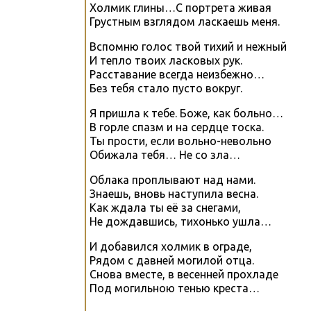
Холмик глины…С портрета живая
Грустным взглядом ласкаешь меня.
Вспомню голос твой тихий и нежный
И тепло твоих ласковых рук.
Расставание всегда неизбежно…
Без тебя стало пусто вокруг.
Я пришла к тебе. Боже, как больно…
В горле спазм и на сердце тоска.
Ты прости, если вольно-невольно
Обижала тебя… Не со зла…
Облака проплывают над нами.
Знаешь, вновь наступила весна.
Как ждала ты её за снегами,
Не дождавшись, тихонько ушла…
И добавился холмик в ограде,
Рядом с давней могилой отца.
Снова вместе, в весенней прохладе
Под могильною тенью креста…