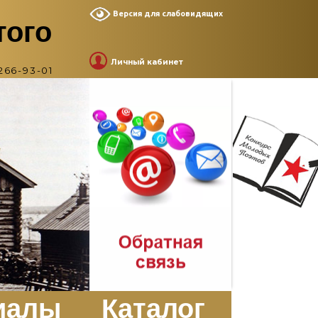
Версия для слабовидящих
того
Личный кабинет
266-93-01
иалы
Каталог