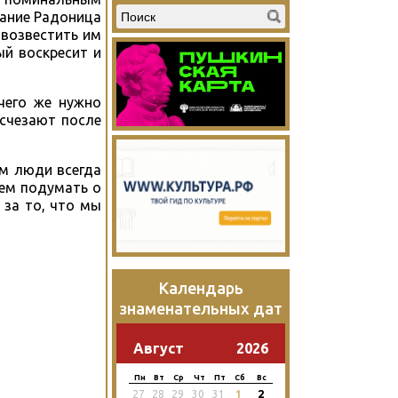
вание Радоница
 возвестить им
ый воскресит и
чего же нужно
счезают после
ам люди всегда
жем подумать о
 за то, что мы
Календарь
знаменательных дат
Август
2026
Пн
Вт
Ср
Чт
Пт
Сб
Вс
2
27
28
29
30
31
1