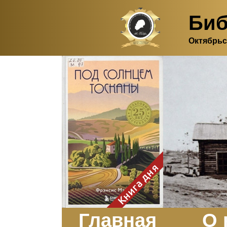
Биб
Октябрьс
Здесь, в своем
итальянском доме, я вновь
испытала первичную
радость единения с
природой. Дом открыт
для бабочек, стрекоз, пчёл
или всех, кто пожелает
влететь в одно окно и
вылететь из другого. Едим
мы почти всегда во
дворе. Во мне настолько
возродился здравый
смысл моей матери -
умение наслаждаться
настоящим и не спешить, -
Книга дня
что даже нашлось время
отполировать до блеска
оконное стекло.
Заказать
Главная
О 