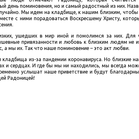
ый день поминовения, но и самый радостный из них. Наз
случайно. Мы идем на кладбище, к нашим близким, чтобы
вместе с ними порадоваться Воскресшему Христу, котор
сения.
зких, ушедших в мир иной и помолимся за них. Для 
ушевные привязанности и любовь к близким людям не и
 а мы их. Так что наше поминовение – это акт любви.
и кладбища из-за пандемии коронавируса. Но близкие н
ах и сердцах. И где бы мы ни находились, мы всегда мо
пременно услышат наше приветствие и будут благодарны
щей Радоницей!