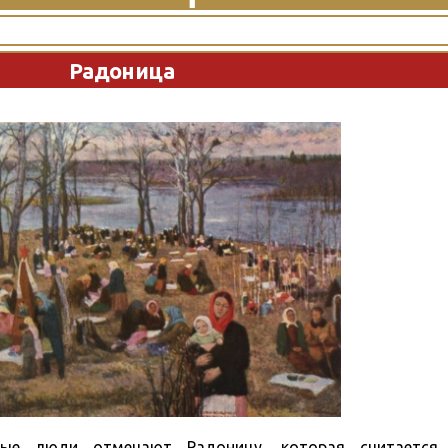
Радоница
вные люди отмечают Радоницу, которая считается